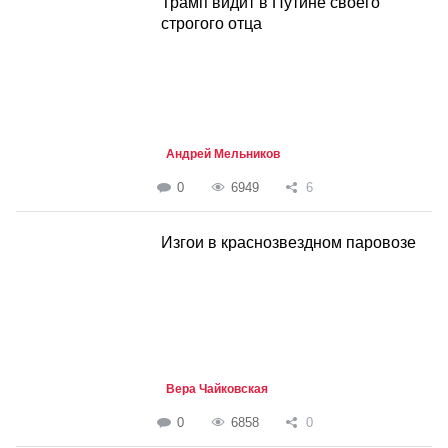
Трамп видит в Путине своего
строгого отца
Андрей Мельников
0
6949
6
Изгои в краснозвездном паровозе
Вера Чайковская
0
6858
0