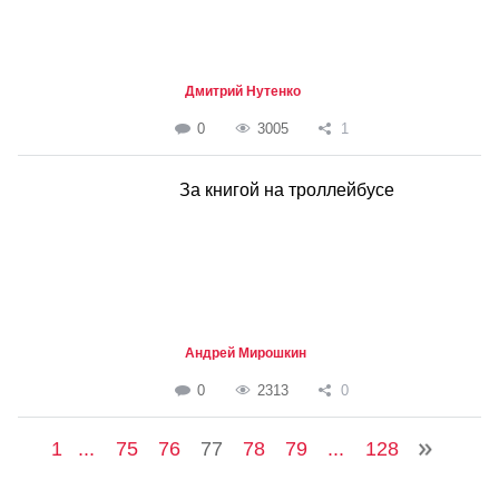
Дмитрий Нутенко
0
3005
1
За книгой на троллейбусе
Андрей Мирошкин
0
2313
0
1
...
75
76
77
78
79
...
128