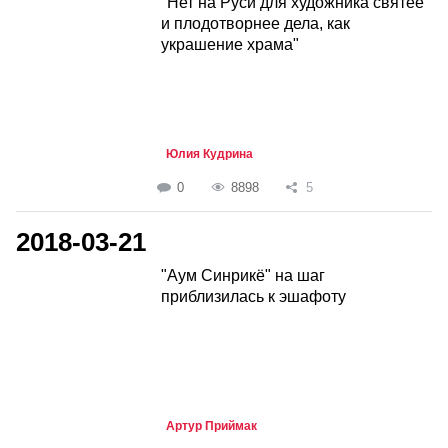
"Нет на Руси для художника святее
и плодотворнее дела, как
украшение храма"
Юлия Кудрина
0
8898
5
2018-03-21
"Аум Синрикё" на шаг
приблизилась к эшафоту
Артур Приймак