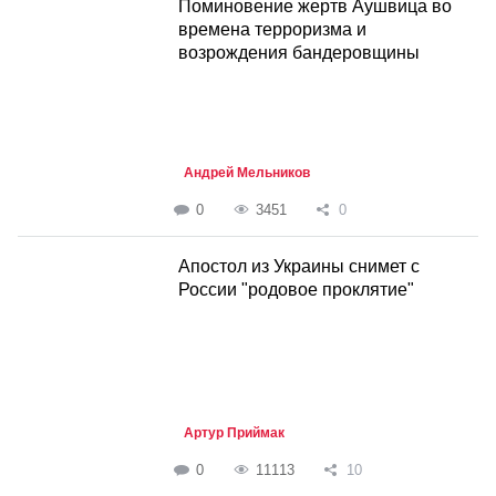
Поминовение жертв Аушвица во
времена терроризма и
возрождения бандеровщины
Андрей Мельников
0
3451
0
Апостол из Украины снимет с
России "родовое проклятие"
Артур Приймак
0
11113
10