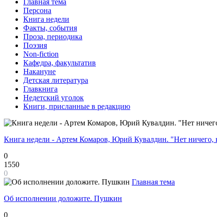
Главная тема
Персона
Книга недели
Факты, события
Проза, периодика
Поэзия
Non-fiction
Кафедра, факультатив
Накануне
Детская литература
Главкнига
Недетский уголок
Книги, присланные в редакцию
Книга недели - Артем Комаров, Юрий Кувалдин. "Нет ничего, 
0
1550
0
Главная тема
Об исполнении доложите. Пушкин
0