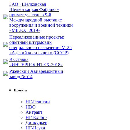
ЗАО «Щёлковская
Шелкоткацкая Фабрика»
примет участие в 9-й
Международной выставке
вооружения и военной техники
«MILEX–2019»
Нереализованные проекты:
опытный штурмовик
специального назначения М-25
«Адский косильщик» (СССР)
Выставка
«ИНТЕРПОЛИТЕХ-2018»
Ржевский Авиаремонтный
завод №514
Проекты
НГ-Религии
НВО
Антракт
НГ-Exlibris
Дипкурьер
НГ-Наука