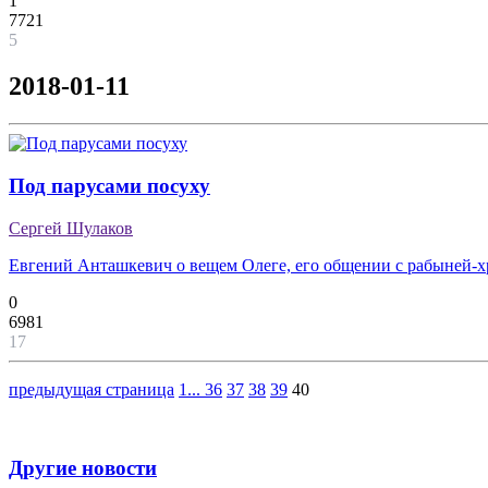
1
7721
5
2018-01-11
Под парусами посуху
Сергей Шулаков
Евгений Анташкевич о вещем Олеге, его общении с рабыней-хр
0
6981
17
предыдущая страница
1
...
36
37
38
39
40
Другие новости