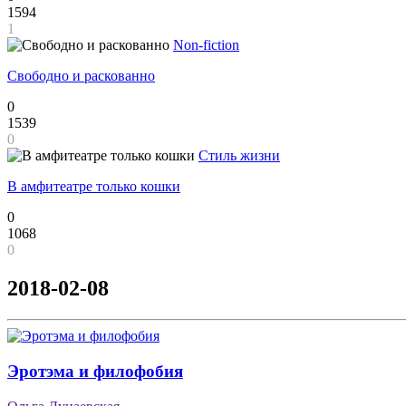
1594
1
Non-fiction
Свободно и раскованно
0
1539
0
Стиль жизни
В амфитеатре только кошки
0
1068
0
2018-02-08
Эротэма и филофобия