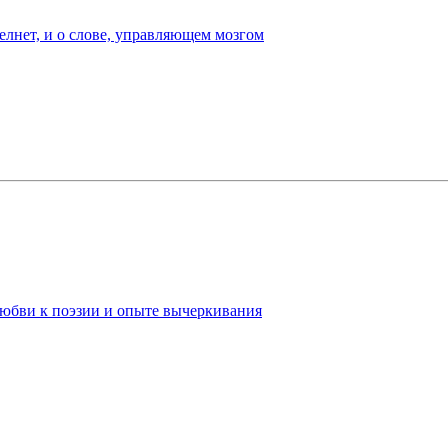
лнет, и о слове, управляющем мозгом
любви к поэзии и опыте вычеркивания