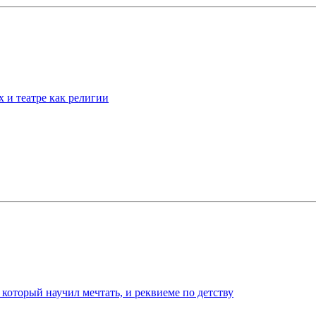
 и театре как религии
 который научил мечтать, и реквиеме по детству