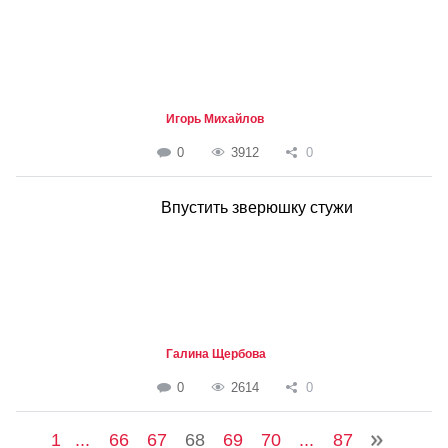
Игорь Михайлов
0
3912
0
Впустить зверюшку стужи
Галина Щербова
0
2614
0
1
...
66
67
68
69
70
...
87