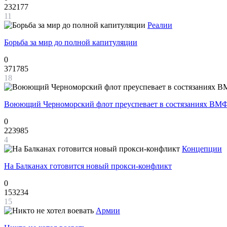
232177
11
Реалии
Борьба за мир до полной капитуляции
0
371785
18
Воюющий Черноморский флот преуспевает в состязаниях ВМФ
0
223985
4
Концепции
На Балканах готовится новый прокси-конфликт
0
153234
15
Армии