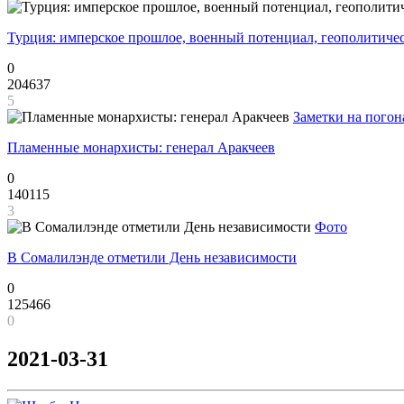
Турция: имперское прошлое, военный потенциал, геополитиче
0
204637
5
Заметки на погон
Пламенные монархисты: генерал Аракчеев
0
140115
3
Фото
В Сомалилэнде отметили День независимости
0
125466
0
2021-03-31