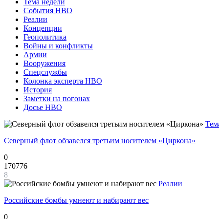
Тема недели
События НВО
Реалии
Концепции
Геополитика
Войны и конфликты
Армии
Вооружения
Спецслужбы
Колонка эксперта НВО
История
Заметки на погонах
Досье НВО
Тем
Северный флот обзавелся третьим носителем «Циркона»
0
170776
8
Реалии
Российские бомбы умнеют и набирают вес
0