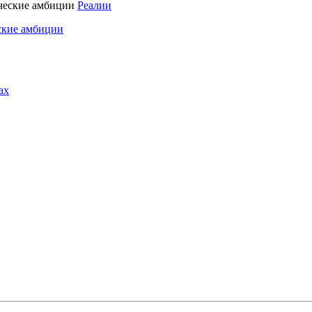
Реалии
ские амбиции
ах