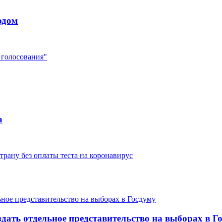
одом
 голосования"
а
рану без оплаты теста на коронавирус
дать отдельное представительство на выборах в Г