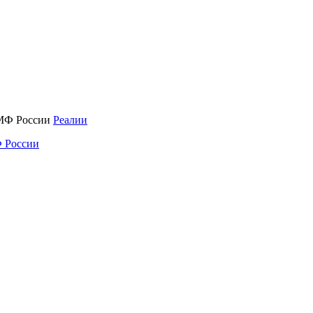
Реалии
 России