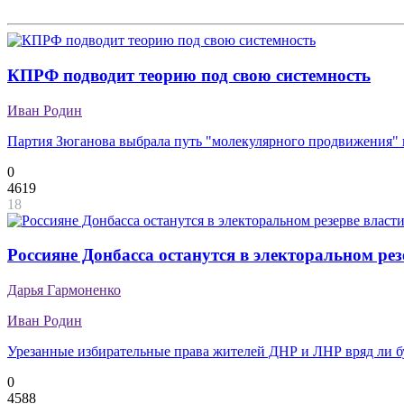
КПРФ подводит теорию под свою системность
Иван Родин
Партия Зюганова выбрала путь "молекулярного продвижения" 
0
4619
18
Россияне Донбасса останутся в электоральном рез
Дарья Гармоненко
Иван Родин
Урезанные избирательные права жителей ДНР и ЛНР вряд ли б
0
4588