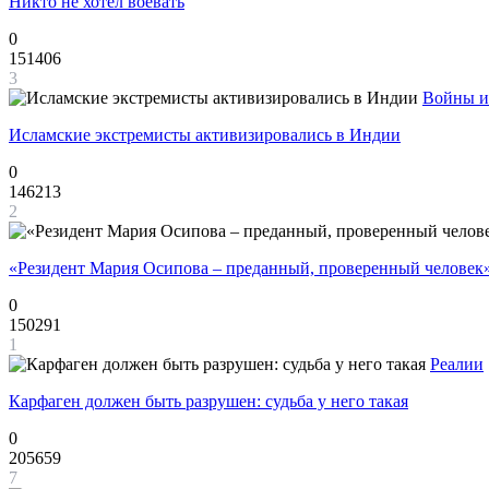
Никто не хотел воевать
0
151406
3
Войны и
Исламские экстремисты активизировались в Индии
0
146213
2
«Резидент Мария Осипова – преданный, проверенный человек
0
150291
1
Реалии
Карфаген должен быть разрушен: судьба у него такая
0
205659
7