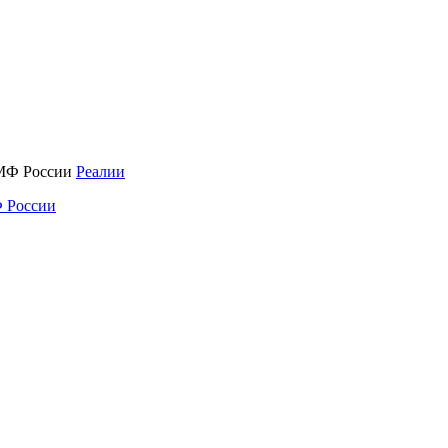
Реалии
 России