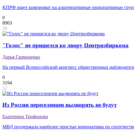
КПРФ ищет компромат на альтернативные инициативные гру
0
8903
59
"Голос" не пришелся ко двору Центризбиркома
Дарья Гармоненко
На первый Всероссийский конгресс общественных наблюдателе
0
3194
12
Из России переселенцев выдворять не будут
Екатерина Трифонова
МВД поддержала наиболее простые инициативы по соотечест