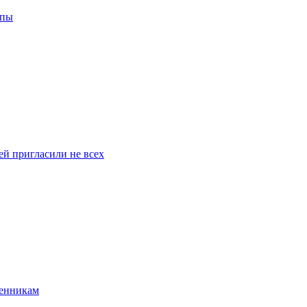
ппы
й пригласили не всех
венникам