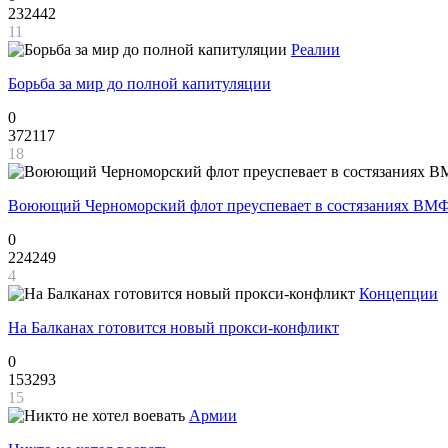
232442
11
Реалии
Борьба за мир до полной капитуляции
0
372117
18
Воюющий Черноморский флот преуспевает в состязаниях ВМФ
0
224249
4
Концепции
На Балканах готовится новый прокси-конфликт
0
153293
15
Армии