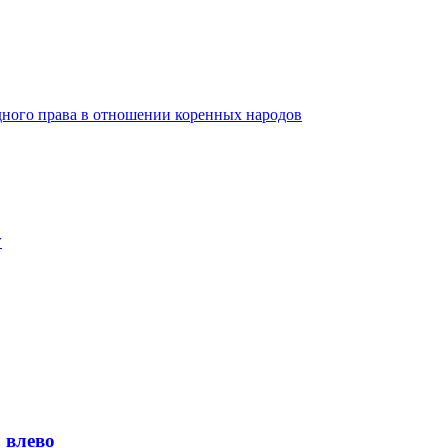
дного права в отношении коренных народов
у
 влево