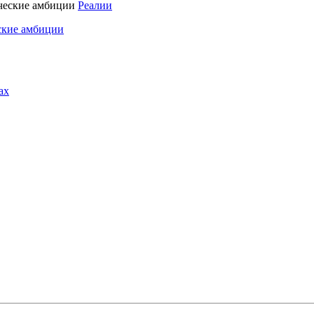
Реалии
ские амбиции
ах