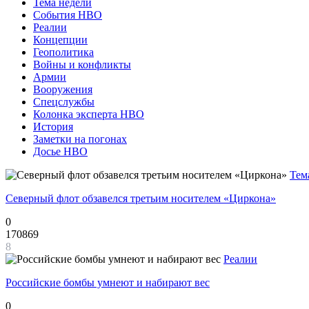
Тема недели
События НВО
Реалии
Концепции
Геополитика
Войны и конфликты
Армии
Вооружения
Спецслужбы
Колонка эксперта НВО
История
Заметки на погонах
Досье НВО
Тем
Северный флот обзавелся третьим носителем «Циркона»
0
170869
8
Реалии
Российские бомбы умнеют и набирают вес
0