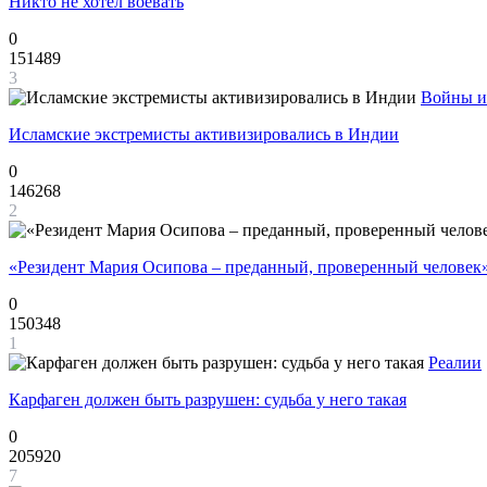
Никто не хотел воевать
0
151489
3
Войны и
Исламские экстремисты активизировались в Индии
0
146268
2
«Резидент Мария Осипова – преданный, проверенный человек
0
150348
1
Реалии
Карфаген должен быть разрушен: судьба у него такая
0
205920
7