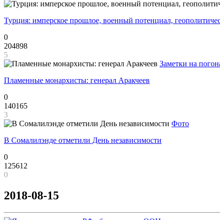
Турция: имперское прошлое, военный потенциал, геополитиче
0
204898
5
Заметки на погон
Пламенные монархисты: генерал Аракчеев
0
140165
3
Фото
В Сомалилэнде отметили День независимости
0
125612
0
2018-08-15