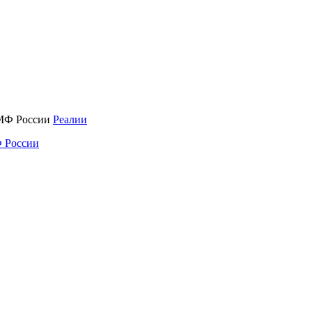
Реалии
 России