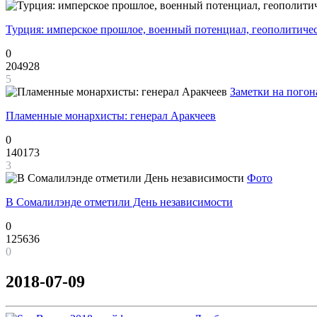
Турция: имперское прошлое, военный потенциал, геополитиче
0
204928
5
Заметки на погон
Пламенные монархисты: генерал Аракчеев
0
140173
3
Фото
В Сомалилэнде отметили День независимости
0
125636
0
2018-07-09