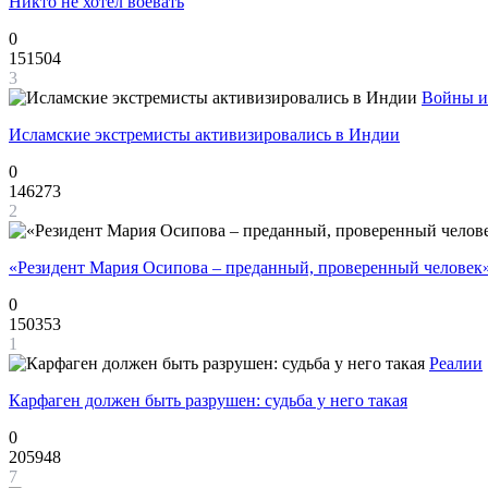
Никто не хотел воевать
0
151504
3
Войны и
Исламские экстремисты активизировались в Индии
0
146273
2
«Резидент Мария Осипова – преданный, проверенный человек
0
150353
1
Реалии
Карфаген должен быть разрушен: судьба у него такая
0
205948
7