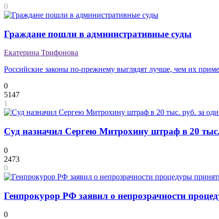
0
Граждане пошли в административные суды
Екатерина Трифонова
Российские законы по-прежнему выглядят лучше, чем их прим
0
5147
1
Суд назначил Сергею Митрохину штраф в 20 тыс.
0
2473
0
Генпрокурор РФ заявил о непрозрачности проце
0