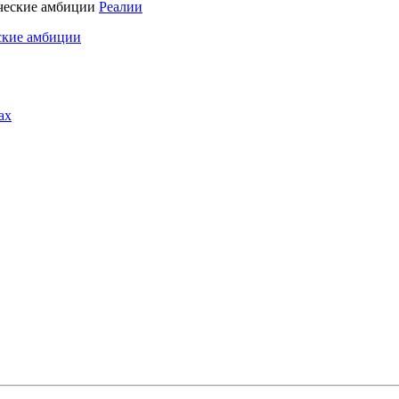
Реалии
ские амбиции
ах