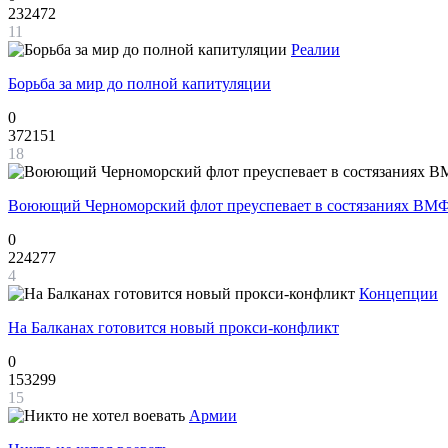
232472
11
Реалии
Борьба за мир до полной капитуляции
0
372151
18
Воюющий Черноморский флот преуспевает в состязаниях ВМФ
0
224277
4
Концепции
На Балканах готовится новый прокси-конфликт
0
153299
15
Армии