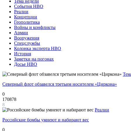
Тема недели
События НВО
Реалии
Концепции
Геополитика
Войны и конфликты
Армии
Вооружения
Спецслужбы
Колонка эксперта НВО
История
Заметки на погонах
Досье НВО
Тем
Северный флот обзавелся третьим носителем «Циркона»
0
170878
8
Реалии
Российские бомбы умнеют и набирают вес
0