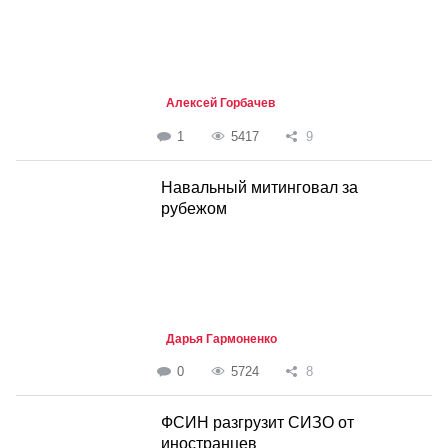
Алексей Горбачев
1
5417
9
Навальный митинговал за
рубежом
Дарья Гармоненко
0
5724
8
ФСИН разгрузит СИЗО от
иностранцев