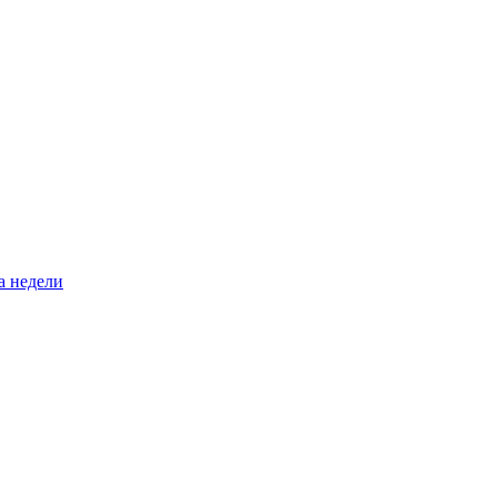
а недели