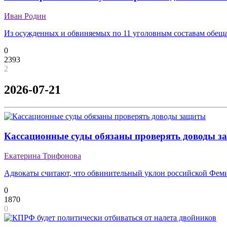
Иван Родин
Из осужденных и обвиняемых по 11 уголовным составам обещ
0
2393
2
2026-07-21
Кассационные суды обязаны проверять доводы 
Екатерина Трифонова
Адвокаты считают, что обвинительный уклон российской Фемид
0
1870
0