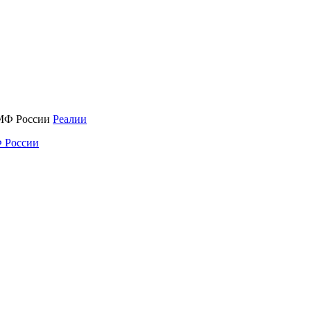
Реалии
 России