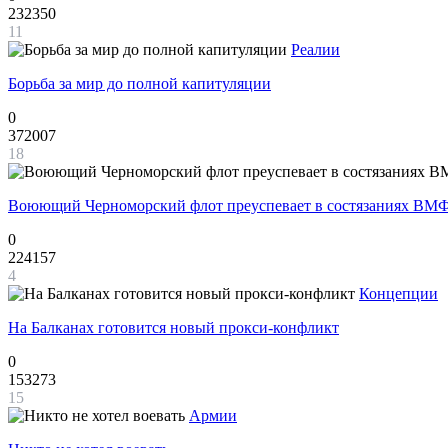
232350
11
Реалии
Борьба за мир до полной капитуляции
0
372007
18
Воюющий Черноморский флот преуспевает в состязаниях ВМФ
0
224157
4
Концепции
На Балканах готовится новый прокси-конфликт
0
153273
15
Армии