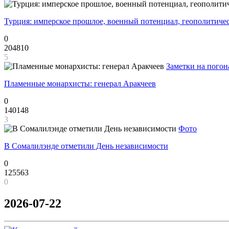
Турция: имперское прошлое, военный потенциал, геополитиче
0
204810
5
Заметки на погон
Пламенные монархисты: генерал Аракчеев
0
140148
3
Фото
В Сомалилэнде отметили День независимости
0
125563
0
2026-07-22