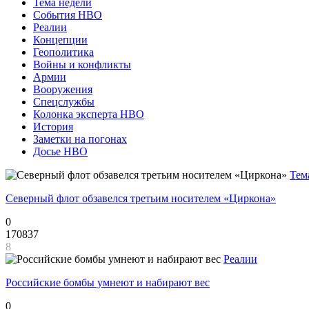
Тема недели
События НВО
Реалии
Концепции
Геополитика
Войны и конфликты
Армии
Вооружения
Спецслужбы
Колонка эксперта НВО
История
Заметки на погонах
Досье НВО
Тем
Северный флот обзавелся третьим носителем «Циркона»
0
170837
8
Реалии
Российские бомбы умнеют и набирают вес
0