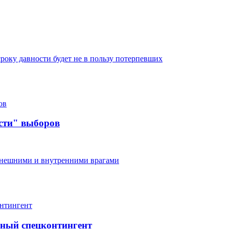
оку давности будет не в пользу потерпевших
сти" выборов
 внешними и внутренними врагами
ный спецконтингент