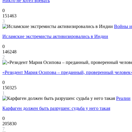
Никто не хотел воевать
0
151463
3
Войны и
Исламские экстремисты активизировались в Индии
0
146248
2
«Резидент Мария Осипова – преданный, проверенный человек
0
150325
1
Реалии
Карфаген должен быть разрушен: судьба у него такая
0
205830
7