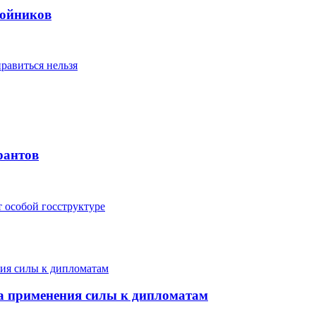
войников
равиться нельзя
рантов
т особой госструктуре
за применения силы к дипломатам