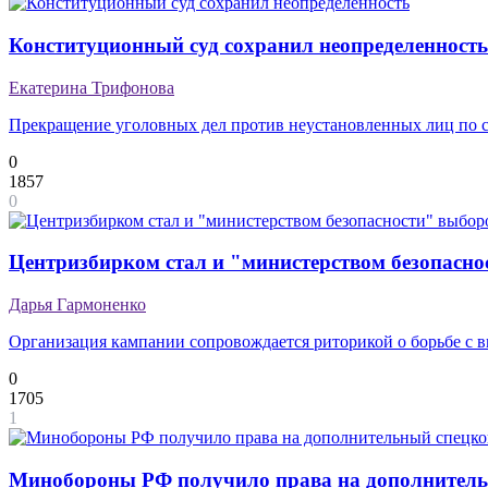
Конституционный суд сохранил неопределенность
Екатерина Трифонова
Прекращение уголовных дел против неустановленных лиц по ср
0
1857
0
Центризбирком стал и "министерством безопасно
Дарья Гармоненко
Организация кампании сопровождается риторикой о борьбе с
0
1705
1
Минобороны РФ получило права на дополнитель