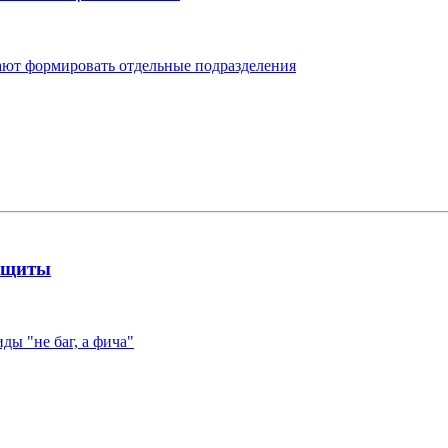
ают формировать отдельные подразделения
защиты
ы "не баг, а фича"