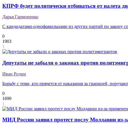
КПРФ будет политически отбиваться от налета д
Дарья Гармоненко
С кандидатами-однофамильцами из других партий по закону сп
0
1903
1
Депутаты не забыли о законах против политэмиг
Иван Родин
Борьбу с теми, кто прячется от наказания за границей, поручаю
0
1699
1
МИД России заявил протест послу Молдавии из-