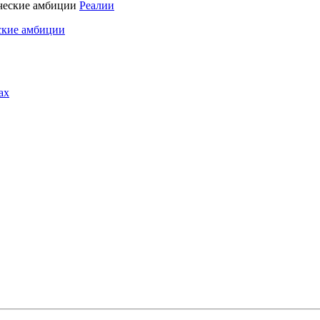
Реалии
ские амбиции
ах