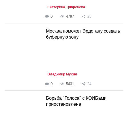
Екатерина Трифонова
0
4797
28
Москва поможет Эрдогану создать
буферную зону
Владимир Мухин
0
5431
24
Борьба "Голоса" с КОИБами
приостановлена