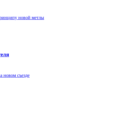
 принципу новой метлы
теля
а новом съезде