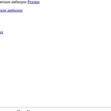
Реалии
ские амбиции
ах