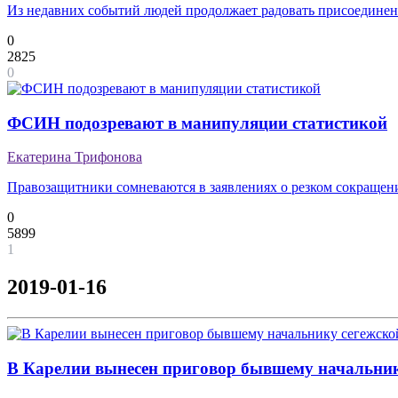
Из недавних событий людей продолжает радовать присоединени
0
2825
0
ФСИН подозревают в манипуляции статистикой
Екатерина Трифонова
Правозащитники сомневаются в заявлениях о резком сокращен
0
5899
1
2019-01-16
В Карелии вынесен приговор бывшему начальник