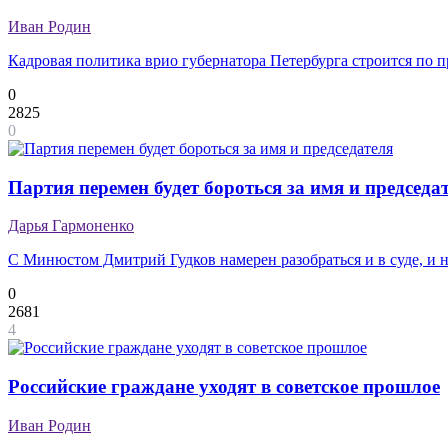
Иван Родин
Кадровая политика врио губернатора Петербурга строится по
0
2825
0
Партия перемен будет бороться за имя и председа
Дарья Гармоненко
С Минюстом Дмитрий Гудков намерен разобраться и в суде, и н
0
2681
4
Российские граждане уходят в советское прошлое
Иван Родин