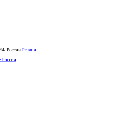
Реалии
 России