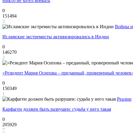
Никто не хотел воевать
0
151494
3
Войны и
Исламские экстремисты активизировались в Индии
0
146270
2
«Резидент Мария Осипова – преданный, проверенный человек
0
150349
1
Реалии
Карфаген должен быть разрушен: судьба у него такая
0
205929
7