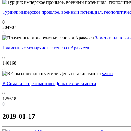
Турция: имперское прошлое, военный потенциал, геополитиче
0
204907
5
Заметки на погон
Пламенные монархисты: генерал Аракчеев
0
140168
3
Фото
В Сомалилэнде отметили День независимости
0
125618
0
2019-01-17