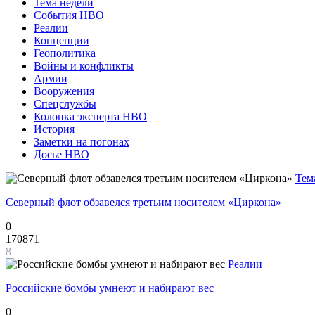
Тема недели
События НВО
Реалии
Концепции
Геополитика
Войны и конфликты
Армии
Вооружения
Спецслужбы
Колонка эксперта НВО
История
Заметки на погонах
Досье НВО
Тем
Северный флот обзавелся третьим носителем «Циркона»
0
170871
8
Реалии
Российские бомбы умнеют и набирают вес
0