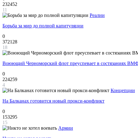
232452
11
Реалии
Борьба за мир до полной капитуляции
0
372128
18
Воюющий Черноморский флот преуспевает в состязаниях ВМФ
0
224259
4
Концепции
На Балканах готовится новый прокси-конфликт
0
153295
15
Армии