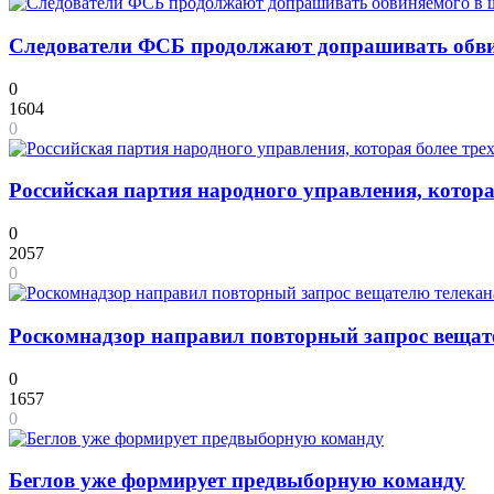
Следователи ФСБ продолжают допрашивать обв
0
1604
0
Российская партия народного управления, которая
0
2057
0
Роскомнадзор направил повторный запрос веща
0
1657
0
Беглов уже формирует предвыборную команду