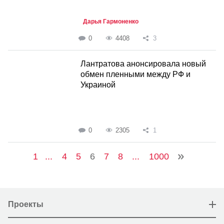
Дарья Гармоненко
0
4408
3
Лантратова анонсировала новый
обмен пленными между РФ и
Украиной
0
2305
1
1
...
4
5
6
7
8
...
1000
Проекты