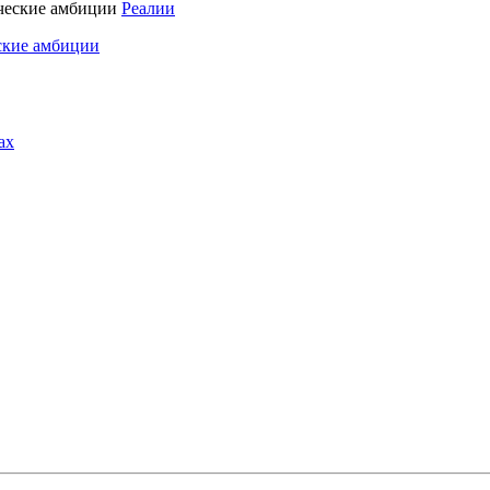
Реалии
ские амбиции
ах