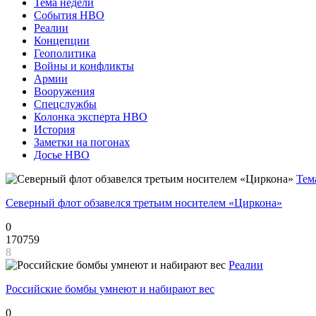
Тема недели
События НВО
Реалии
Концепции
Геополитика
Войны и конфликты
Армии
Вооружения
Спецслужбы
Колонка эксперта НВО
История
Заметки на погонах
Досье НВО
Тем
Северный флот обзавелся третьим носителем «Циркона»
0
170759
8
Реалии
Российские бомбы умнеют и набирают вес
0