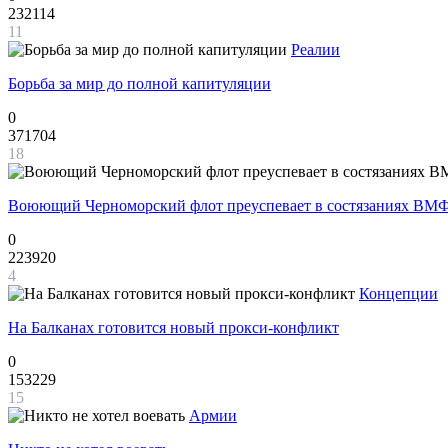
232114
11
Реалии
Борьба за мир до полной капитуляции
0
371704
18
Воюющий Черноморский флот преуспевает в состязаниях ВМФ
0
223920
4
Концепции
На Балканах готовится новый прокси-конфликт
0
153229
15
Армии