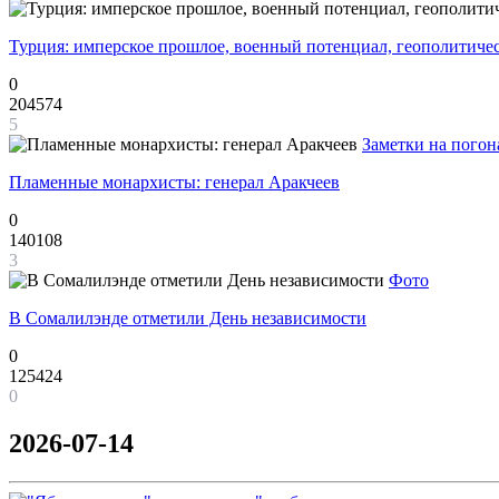
Турция: имперское прошлое, военный потенциал, геополитиче
0
204574
5
Заметки на погон
Пламенные монархисты: генерал Аракчеев
0
140108
3
Фото
В Сомалилэнде отметили День независимости
0
125424
0
2026-07-14