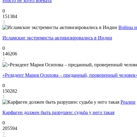
Никто не хотел воевать
0
151384
3
Войны и
Исламские экстремисты активизировались в Индии
0
146206
2
«Резидент Мария Осипова – преданный, проверенный человек
0
150282
1
Реалии
Карфаген должен быть разрушен: судьба у него такая
0
205594
7