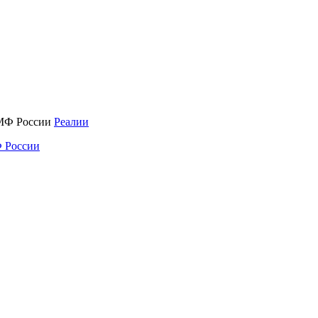
Реалии
 России