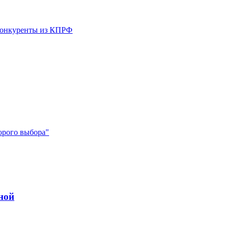
 конкуренты из КПРФ
орого выбора"
ной