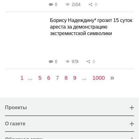
0
2154
0
Борису Надеждину* грозит 15 суток
ареста за демонстрацию
экстремистской символики
0
979
0
1
...
5
6
7
8
9
...
1000
Проекты
О газете