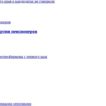
о края о кандидатах не говорили
артии пенсионеров
нтризбиркома с первого раза
ктивации оппозиции