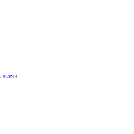
а недели