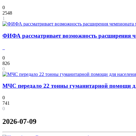
0
2548
1
ФИФА рассматривает возможность расширения че
0
826
0
МЧС передало 22 тонны гуманитарной помощи дл
0
741
0
2026-07-09