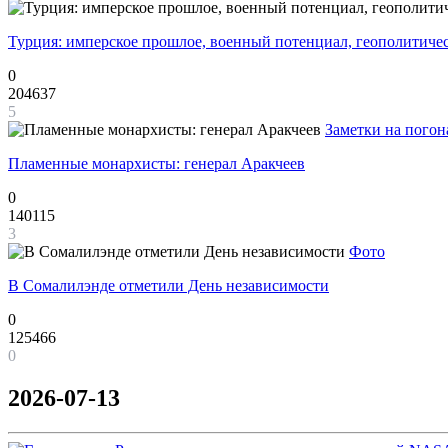
Турция: имперское прошлое, военный потенциал, геополитиче
0
204637
5
Заметки на погон
Пламенные монархисты: генерал Аракчеев
0
140115
3
Фото
В Сомалилэнде отметили День независимости
0
125466
0
2026-07-13