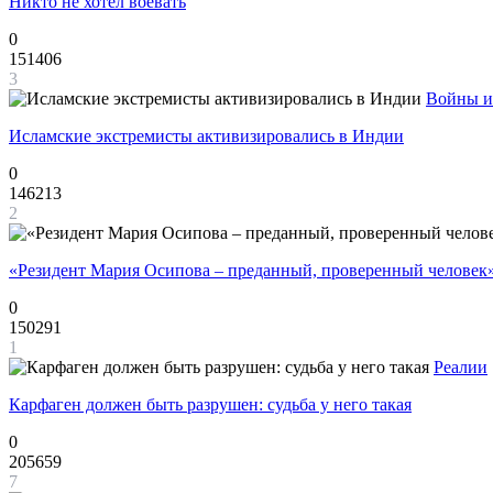
Никто не хотел воевать
0
151406
3
Войны и
Исламские экстремисты активизировались в Индии
0
146213
2
«Резидент Мария Осипова – преданный, проверенный человек
0
150291
1
Реалии
Карфаген должен быть разрушен: судьба у него такая
0
205659
7