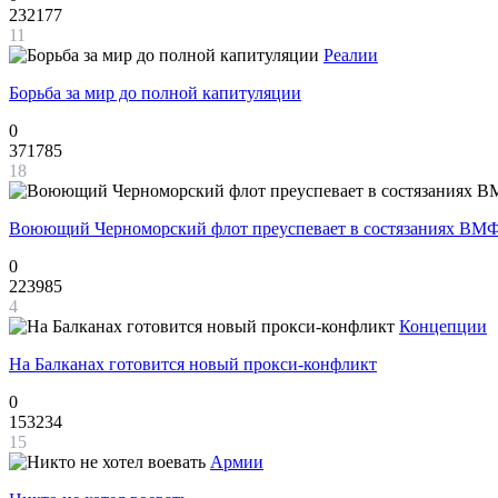
232177
11
Реалии
Борьба за мир до полной капитуляции
0
371785
18
Воюющий Черноморский флот преуспевает в состязаниях ВМФ
0
223985
4
Концепции
На Балканах готовится новый прокси-конфликт
0
153234
15
Армии