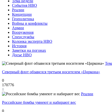
Тема недели
События НВО
Реалии
Концепции
Геополитика
Войны и конфликты
Армии
Вооружения
Спецслужбы
Колонка эксперта НВО
История
Заметки на погонах
Досье НВО
Тем
Северный флот обзавелся третьим носителем «Циркона»
0
170776
8
Реалии
Российские бомбы умнеют и набирают вес
0