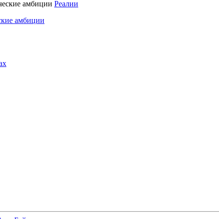
Реалии
ские амбиции
ах