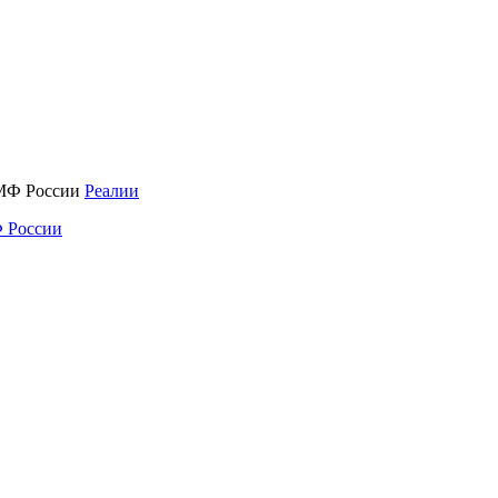
Реалии
 России