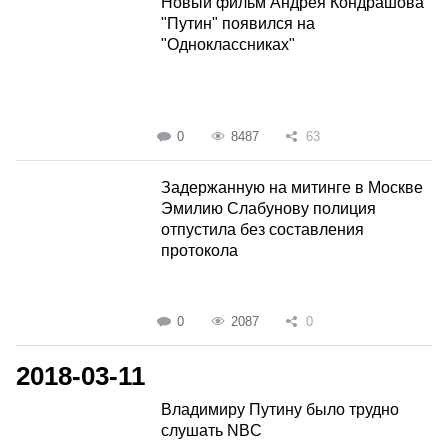
Новый фильм Андрея Кондрашова
"Путин" появился на
"Одноклассниках"
0
8487
63
Задержанную на митинге в Москве
Эмилию Слабунову полиция
отпустила без составления
протокола
0
2087
0
2018-03-11
Владимиру Путину было трудно
слушать NBC