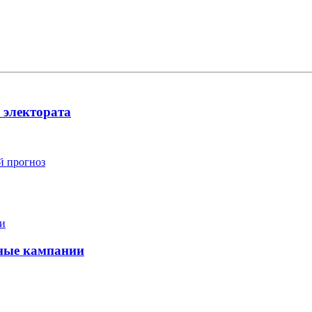
 электората
й прогноз
ные кампании