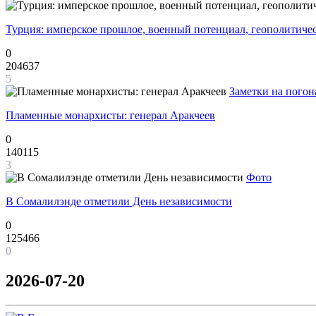
Турция: имперское прошлое, военный потенциал, геополитиче
0
204637
5
Заметки на погон
Пламенные монархисты: генерал Аракчеев
0
140115
3
Фото
В Сомалилэнде отметили День независимости
0
125466
0
2026-07-20