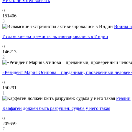
Никто не хотел воевать
0
151406
3
Войны и
Исламские экстремисты активизировались в Индии
0
146213
2
«Резидент Мария Осипова – преданный, проверенный человек
0
150291
1
Реалии
Карфаген должен быть разрушен: судьба у него такая
0
205659
7