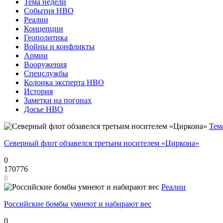
Тема недели
События НВО
Реалии
Концепции
Геополитика
Войны и конфликты
Армии
Вооружения
Спецслужбы
Колонка эксперта НВО
История
Заметки на погонах
Досье НВО
Тем
Северный флот обзавелся третьим носителем «Циркона»
0
170776
8
Реалии
Российские бомбы умнеют и набирают вес
0