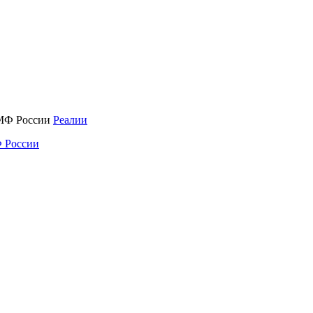
Реалии
 России