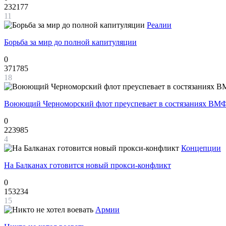
232177
11
Реалии
Борьба за мир до полной капитуляции
0
371785
18
Воюющий Черноморский флот преуспевает в состязаниях ВМФ
0
223985
4
Концепции
На Балканах готовится новый прокси-конфликт
0
153234
15
Армии