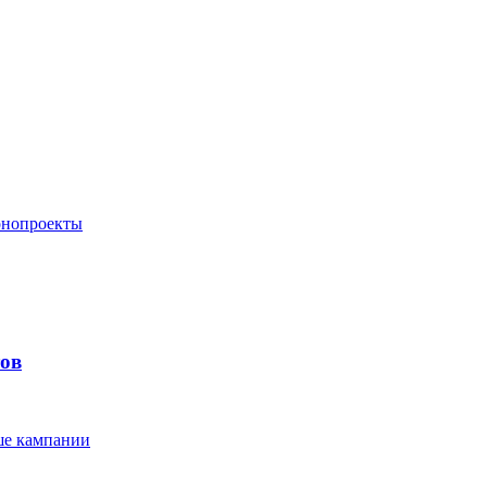
конопроекты
тов
ше кампании