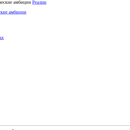
Реалии
ские амбиции
ах