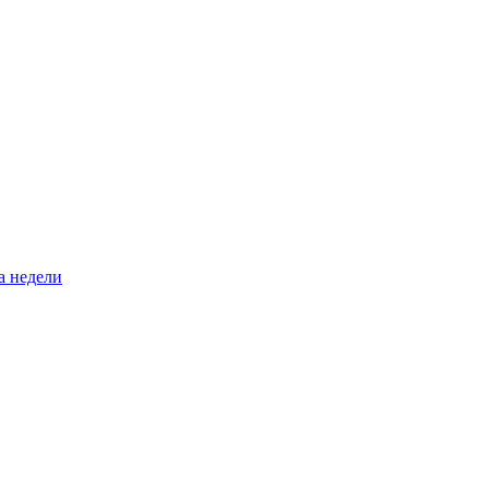
а недели