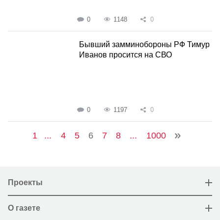
0
1148
0
Бывший замминобороны РФ Тимур
Иванов просится на СВО
0
1197
0
1
...
4
5
6
7
8
...
1000
Проекты
О газете