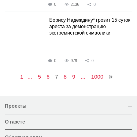
0
2136
0
Борису Надеждину* грозит 15 суток
ареста за демонстрацию
экстремистской символики
0
979
0
1
...
5
6
7
8
9
...
1000
Проекты
О газете