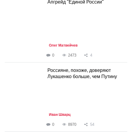
Апгрейд "Единой России"
Олег Матвейчев
0
2473
4
Россияне, похоже, доверяют
Лукашенко больше, чем Путину
Иван Шварц
0
8970
54