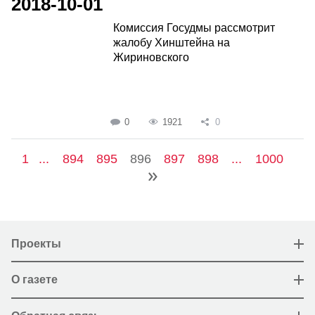
2018-10-01
Комиссия Госудмы рассмотрит
жалобу Хинштейна на
Жириновского
0
1921
0
1
...
894
895
896
897
898
...
1000
Проекты
О газете