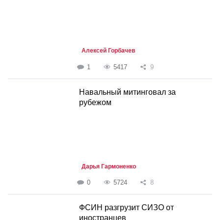
Алексей Горбачев
1
5417
9
Навальный митинговал за
рубежом
Дарья Гармоненко
0
5724
8
ФСИН разгрузит СИЗО от
иностранцев