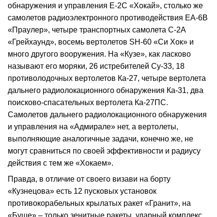
обнаружения и управления Е-2С «Хокай», столько же
самолетов радиоэлектронного противодействия ЕА-6В
«Праулер», четыре транспортных самолета С-2А
«Грейхаунд», восемь вертолетов SH-60 «Си Хок» и
много другого вооружения. На «Кузе», как ласково
называют его моряки, 26 истребителей Су-33, 18
противолодочных вертолетов Ка-27, четыре вертолета
дальнего радиолокационного обнаружения Ка-31, два
поисково-спасательных вертолета Ка-27ПС.
Самолетов дальнего радиолокационного обнаружения
и управления на «Адмирале» нет, а вертолеты,
выполняющие аналогичные задачи, конечно же, не
могут сравниться по своей эффективности и радиусу
действия с тем же «Хокаем».
Правда, в отличие от своего визави на борту
«Кузнецова» есть 12 пусковых установок
противокорабельных крылатых ракет «Гранит», на
«Буше» – только зенитные ракеты, ударный комплекс