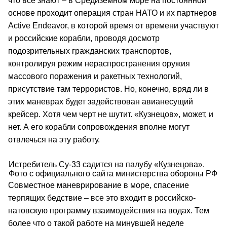
что все знают – в Средиземном море на постоянной
основе проходит операция стран НАТО и их партнеров
Active Endeavor, в которой время от времени участвуют
и российские корабли, проводя досмотр
подозрительных гражданских транспортов,
контролируя режим нераспространения оружия
массового поражения и ракетных технологий,
присутствие там террористов. Но, конечно, вряд ли в
этих маневрах будет задействован авианесущий
крейсер. Хотя чем черт не шутит. «Кузнецов», может, и
нет. А его корабли сопровождения вполне могут
отвлечься на эту работу.
Истребитель Су-33 садится на палубу «Кузнецова».
Фото с официального сайта министерства обороны РФ
Совместное маневрирование в море, спасение
терпящих бедствие – все это входит в российско-
натовскую программу взаимодействия на водах. Тем
более что о такой работе на минувшей неделе