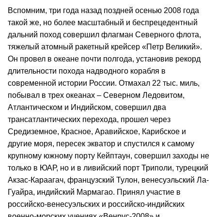
Вспомним, три года назад поздней осенью 2008 года
такой же, но более масштабный и беспрецедентный
дальний поход совершил флагман Северного флота,
тяжелый атомный ракетный крейсер «Петр Великий».
Он провел в океане почти полгода, установив рекорд
длительности похода надводного корабля в
современной истории России. Отмахал 22 тыс. миль,
побывал в трех океанах – Северном Ледовитом,
Атлантическом и Индийском, совершил два
трансатлантических перехода, прошел через
Средиземное, Красное, Аравийское, Карибское и
другие моря, пересек экватор и спустился к самому
крупному южному порту Кейптаун, совершил заходы не
только в ЮАР, но и в ливийский порт Триполи, турецкий
Акзас-Караагач, французский Тулон, венесуэльский Ла-
Гуайра, индийский Мармагао. Принял участие в
российско-венесуэльских и российско-индийских
военно-морских учениях «Венрус-2008» и