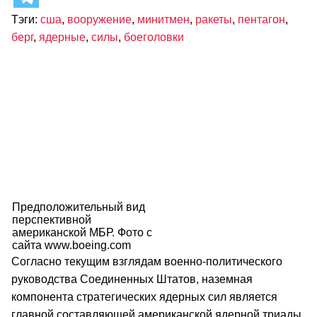
Тэги:
сша
,
вооружение
,
минитмен
,
ракеты
,
пентагон
,
берг
,
ядерные
,
силы
,
боеголовки
Предположительный вид
перспективной
американской МБР. Фото с
сайта www.boeing.com
Согласно текущим взглядам военно-политического
руководства Соединенных Штатов, наземная
компонента стратегических ядерных сил является
главной составляющей американской ядерной триады.