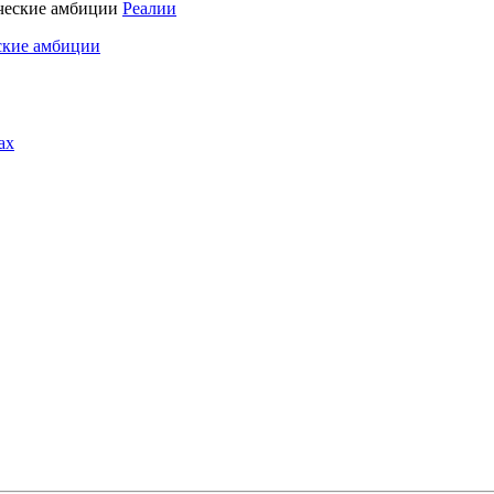
Реалии
ские амбиции
ах