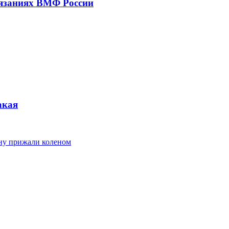
тязаниях ВМФ России
акая
ину прижали коленом