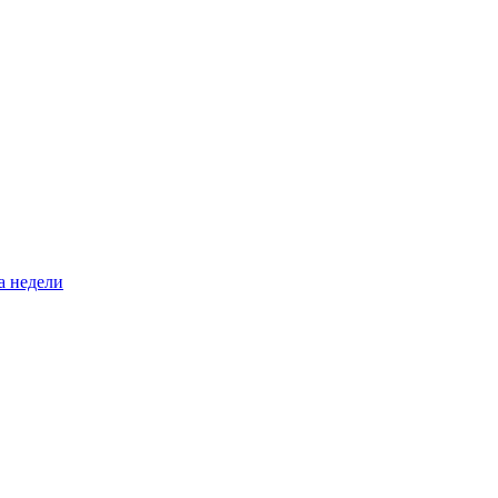
а недели