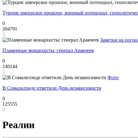
Турция: имперское прошлое, военный потенциал, геополитиче
0
204791
5
Заметки на погон
Пламенные монархисты: генерал Аракчеев
0
140144
3
Фото
В Сомалилэнде отметили День независимости
0
125555
0
Реалии