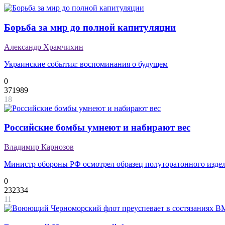
Борьба за мир до полной капитуляции
Александр Храмчихин
Украинские события: воспоминания о будущем
0
371989
18
Российские бомбы умнеют и набирают вес
Владимир Карнозов
Министр обороны РФ осмотрел образец полуторатонного издел
0
232334
11