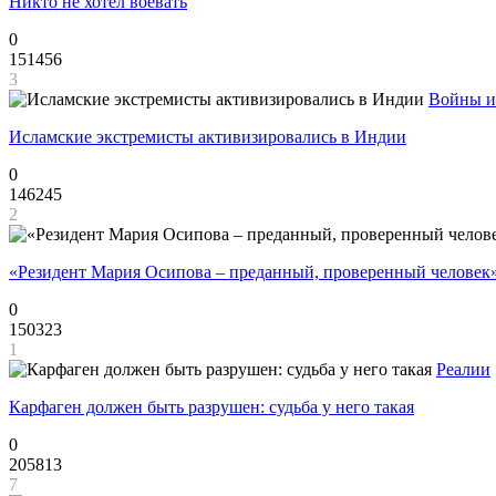
Никто не хотел воевать
0
151456
3
Войны и
Исламские экстремисты активизировались в Индии
0
146245
2
«Резидент Мария Осипова – преданный, проверенный человек
0
150323
1
Реалии
Карфаген должен быть разрушен: судьба у него такая
0
205813
7