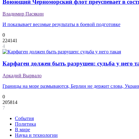
Воюющий Черноморский флот преуспевает в сос
Владимир Пасякин
И показывает весомые результаты в боевой подготовке
0
224141
4
Карфаген должен быть разрушен: судьба у него т
Аркадий Вырвало
Границы на море размываются, Берлин не держит слова, Укра
0
205814
7
События
Политика
В мире
Наука и технологии