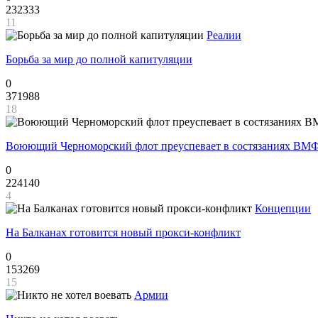
232333
11
Реалии
Борьба за мир до полной капитуляции
0
371988
18
Воюющий Черноморский флот преуспевает в состязаниях ВМФ
0
224140
4
Концепции
На Балканах готовится новый прокси-конфликт
0
153269
15
Армии