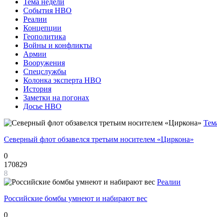
Тема недели
События НВО
Реалии
Концепции
Геополитика
Войны и конфликты
Армии
Вооружения
Спецслужбы
Колонка эксперта НВО
История
Заметки на погонах
Досье НВО
Тем
Северный флот обзавелся третьим носителем «Циркона»
0
170829
8
Реалии
Российские бомбы умнеют и набирают вес
0