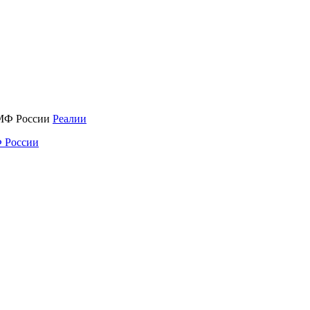
Реалии
 России