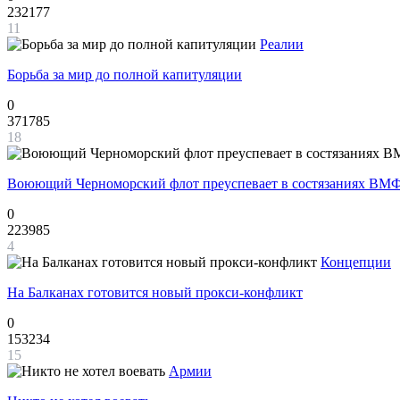
232177
11
Реалии
Борьба за мир до полной капитуляции
0
371785
18
Воюющий Черноморский флот преуспевает в состязаниях ВМФ
0
223985
4
Концепции
На Балканах готовится новый прокси-конфликт
0
153234
15
Армии