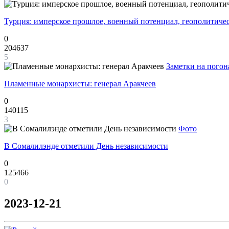
Турция: имперское прошлое, военный потенциал, геополитиче
0
204637
5
Заметки на погон
Пламенные монархисты: генерал Аракчеев
0
140115
3
Фото
В Сомалилэнде отметили День независимости
0
125466
0
2023-12-21