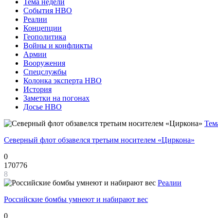
Тема недели
События НВО
Реалии
Концепции
Геополитика
Войны и конфликты
Армии
Вооружения
Спецслужбы
Колонка эксперта НВО
История
Заметки на погонах
Досье НВО
Тем
Северный флот обзавелся третьим носителем «Циркона»
0
170776
8
Реалии
Российские бомбы умнеют и набирают вес
0