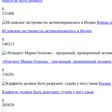
Никто не хотел воевать
0
151406
3
Войны и
Исламские экстремисты активизировались в Индии
0
146213
2
«Резидент Мария Осипова – преданный, проверенный человек
0
150291
1
Реалии
Карфаген должен быть разрушен: судьба у него такая
0
205659
7