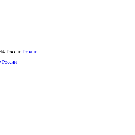
Реалии
 России