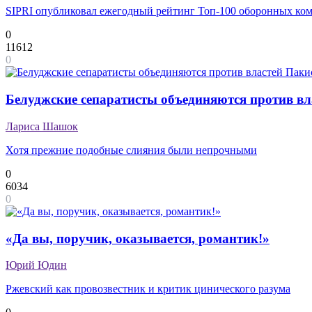
SIPRI опубликовал ежегодный рейтинг Топ-100 оборонных ко
0
11612
0
Белуджские сепаратисты объединяются против вл
Лариса Шашок
Хотя прежние подобные слияния были непрочными
0
6034
0
«Да вы, поручик, оказывается, романтик!»
Юрий Юдин
Ржевский как провозвестник и критик цинического разума