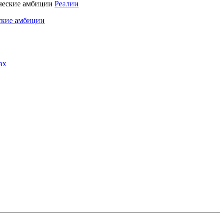
Реалии
ские амбиции
ах