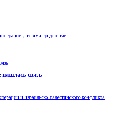
цоперации другими средствами
 нашлась связь
перации и израильско-палестинского конфликта