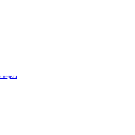
а недели