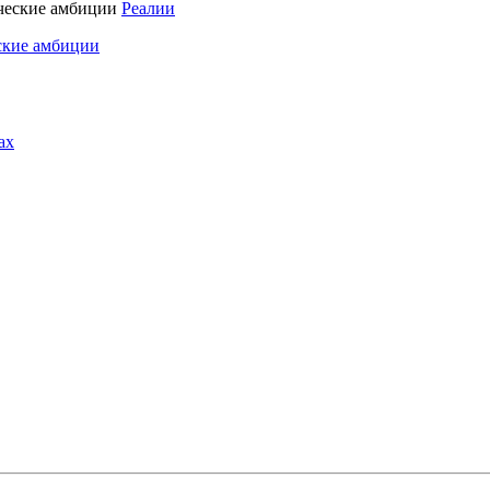
Реалии
ские амбиции
ах