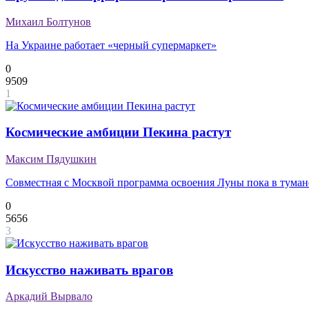
Михаил Болтунов
На Украине работает «черный супермаркет»
0
9509
1
Космические амбиции Пекина растут
Максим Пядушкин
Совместная с Москвой программа освоения Луны пока в туман
0
5656
3
Искусство наживать врагов
Аркадий Вырвало