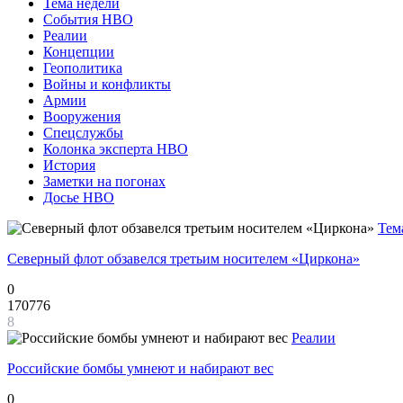
Тема недели
События НВО
Реалии
Концепции
Геополитика
Войны и конфликты
Армии
Вооружения
Спецслужбы
Колонка эксперта НВО
История
Заметки на погонах
Досье НВО
Тем
Северный флот обзавелся третьим носителем «Циркона»
0
170776
8
Реалии
Российские бомбы умнеют и набирают вес
0