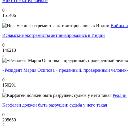
Никто не хотел воевать
0
151406
3
Войны и
Исламские экстремисты активизировались в Индии
0
146213
2
«Резидент Мария Осипова – преданный, проверенный человек
0
150291
1
Реалии
Карфаген должен быть разрушен: судьба у него такая
0
205659
7