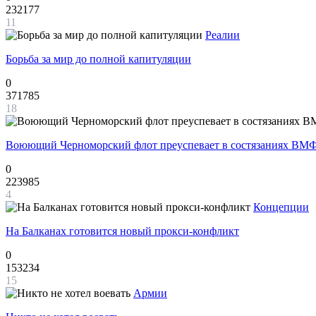
232177
11
Реалии
Борьба за мир до полной капитуляции
0
371785
18
Воюющий Черноморский флот преуспевает в состязаниях ВМФ
0
223985
4
Концепции
На Балканах готовится новый прокси-конфликт
0
153234
15
Армии