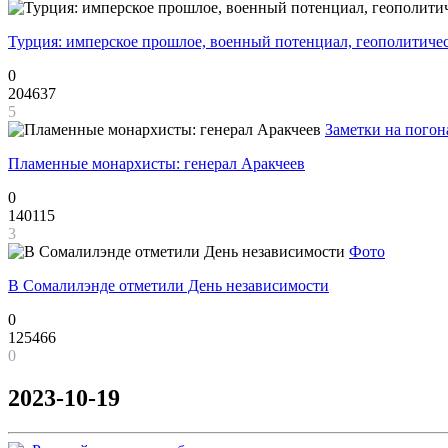
Турция: имперское прошлое, военный потенциал, геополитиче
0
204637
5
Заметки на погон
Пламенные монархисты: генерал Аракчеев
0
140115
3
Фото
В Сомалилэнде отметили День независимости
0
125466
0
2023-10-19