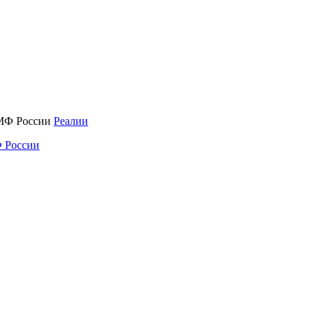
Реалии
 России