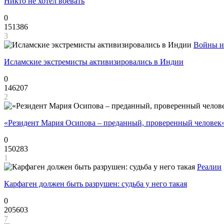
Никто не хотел воевать
0
151386
3
Войны и
Исламские экстремисты активизировались в Индии
0
146207
2
«Резидент Мария Осипова – преданный, проверенный человек
0
150283
1
Реалии
Карфаген должен быть разрушен: судьба у него такая
0
205603
7