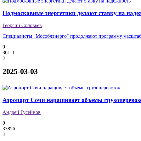
Подмосковные энергетики делают ставку на наде
Георгий Соловьев
Специалисты "Мособлэнерго" продолжают программу масштаб
0
36111
0
2025-03-03
Аэропорт Сочи наращивает объемы грузоперевоз
Андрей Гусейнов
0
33856
0