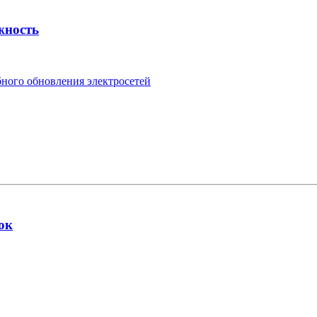
жность
ного обновления электросетей
ок