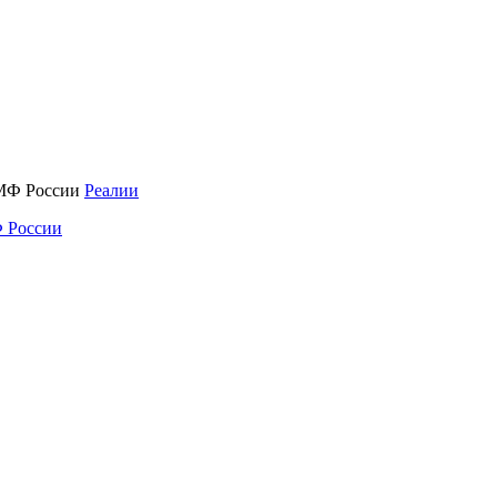
Реалии
 России