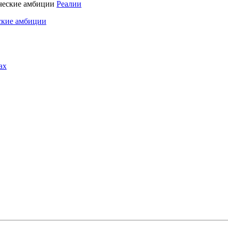
Реалии
ские амбиции
ах