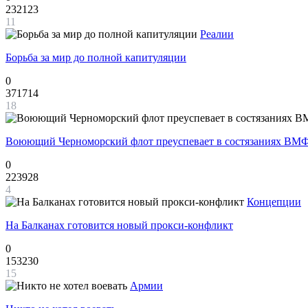
232123
11
Реалии
Борьба за мир до полной капитуляции
0
371714
18
Воюющий Черноморский флот преуспевает в состязаниях ВМФ
0
223928
4
Концепции
На Балканах готовится новый прокси-конфликт
0
153230
15
Армии