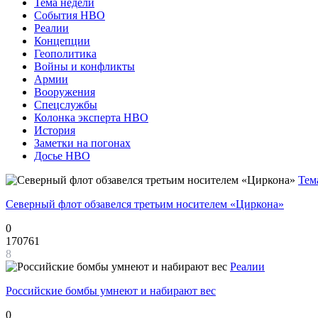
Тема недели
События НВО
Реалии
Концепции
Геополитика
Войны и конфликты
Армии
Вооружения
Спецслужбы
Колонка эксперта НВО
История
Заметки на погонах
Досье НВО
Тем
Северный флот обзавелся третьим носителем «Циркона»
0
170761
8
Реалии
Российские бомбы умнеют и набирают вес
0