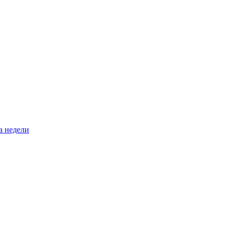
а недели