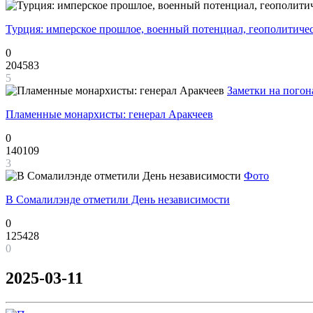
Турция: имперское прошлое, военный потенциал, геополитиче
0
204583
5
Заметки на погон
Пламенные монархисты: генерал Аракчеев
0
140109
3
Фото
В Сомалилэнде отметили День независимости
0
125428
0
2025-03-11