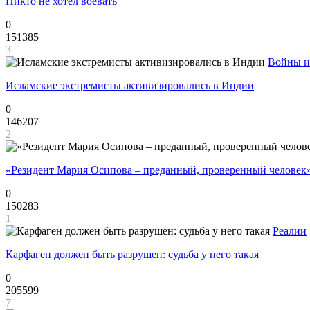
Никто не хотел воевать
0
151385
3
Войны и
Исламские экстремисты активизировались в Индии
0
146207
2
«Резидент Мария Осипова – преданный, проверенный человек
0
150283
1
Реалии
Карфаген должен быть разрушен: судьба у него такая
0
205599
7