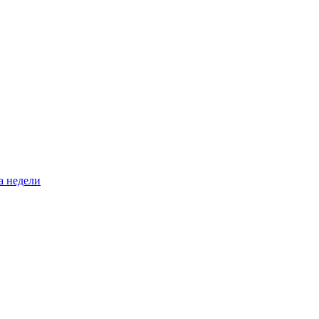
а недели