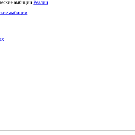
Реалии
ские амбиции
ах