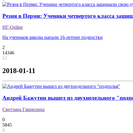
Резня в Перми: Ученики четвертого класса защи
НГ-Online
На учеников школы напали 16-летние подростки
2
14346
12
2018-01-11
Андрей Бажутин вышел из двухнедельного "подп
Светлана Гаврилина
0
5845
0