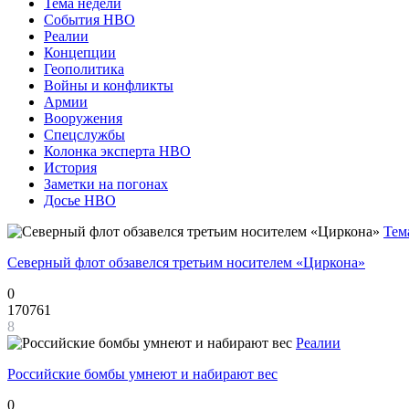
Тема недели
События НВО
Реалии
Концепции
Геополитика
Войны и конфликты
Армии
Вооружения
Спецслужбы
Колонка эксперта НВО
История
Заметки на погонах
Досье НВО
Тем
Северный флот обзавелся третьим носителем «Циркона»
0
170761
8
Реалии
Российские бомбы умнеют и набирают вес
0