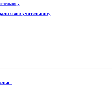
щали свою учительницу
олья"