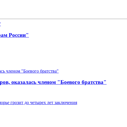
рам России"
ров, оказалась членом "Боевого братства"
рье грозит до четырех лет заключения