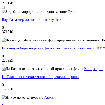
232120
11
Реалии
Борьба за мир до полной капитуляции
0
371710
18
Воюющий Черноморский флот преуспевает в состязаниях ВМФ
0
223925
4
Концепции
На Балканах готовится новый прокси-конфликт
0
153230
15
Армии