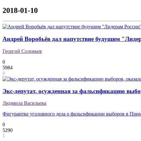
2018-01-10
Андрей Воробьёв дал напутствие будущим "Лиде
Георгий Соловьев
0
5984
0
Экс-депутат, осужденная за фальсификацию выбо
Людмила Васильева
Фигурантке уголовного дела о фальсификации выборов в Примо
0
5290
1