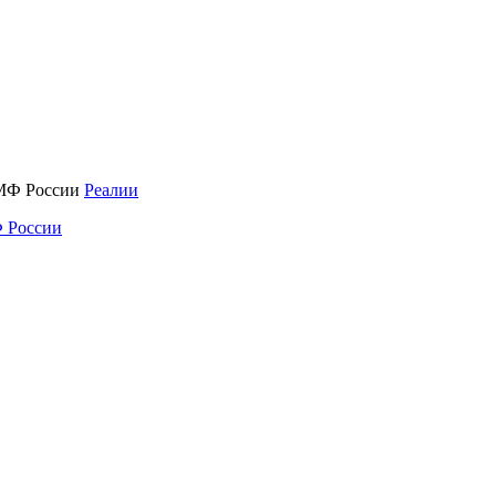
Реалии
 России