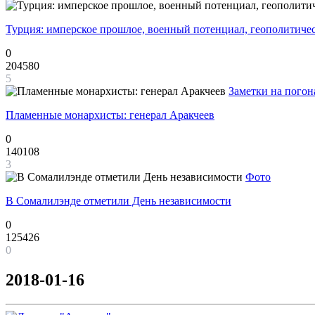
Турция: имперское прошлое, военный потенциал, геополитиче
0
204580
5
Заметки на погон
Пламенные монархисты: генерал Аракчеев
0
140108
3
Фото
В Сомалилэнде отметили День независимости
0
125426
0
2018-01-16