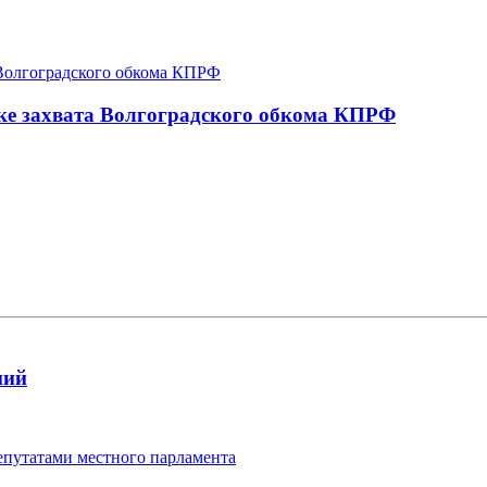
ке захвата Волгоградского обкома КПРФ
ний
епутатами местного парламента