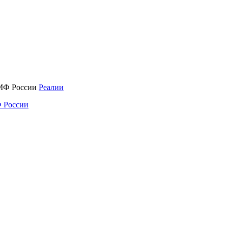
Реалии
 России