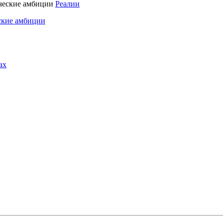
Реалии
ские амбиции
ах