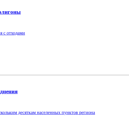
полигоны
я с отходами
однения
скольким десяткам населенных пунктов региона