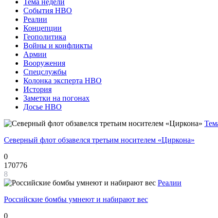
Тема недели
События НВО
Реалии
Концепции
Геополитика
Войны и конфликты
Армии
Вооружения
Спецслужбы
Колонка эксперта НВО
История
Заметки на погонах
Досье НВО
Тем
Северный флот обзавелся третьим носителем «Циркона»
0
170776
8
Реалии
Российские бомбы умнеют и набирают вес
0