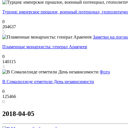
Турция: имперское прошлое, военный потенциал, геополитиче
0
204637
5
Заметки на погон
Пламенные монархисты: генерал Аракчеев
0
140115
3
Фото
В Сомалилэнде отметили День независимости
0
125466
0
2018-04-05