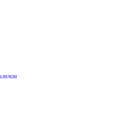
а недели