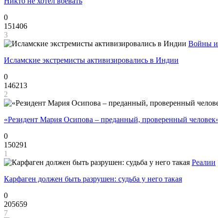
Никто не хотел воевать
0
151406
3
Войны и
Исламские экстремисты активизировались в Индии
0
146213
2
«Резидент Мария Осипова – преданный, проверенный человек
0
150291
1
Реалии
Карфаген должен быть разрушен: судьба у него такая
0
205659
7