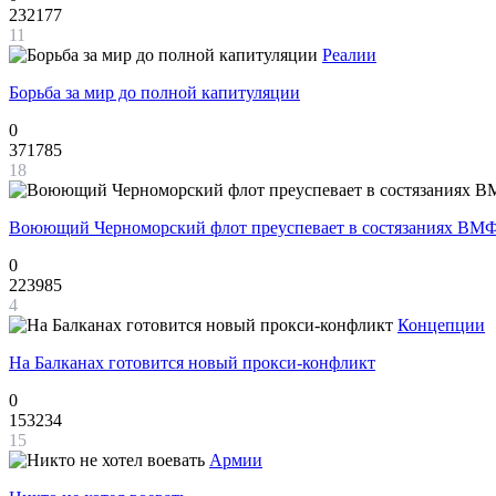
232177
11
Реалии
Борьба за мир до полной капитуляции
0
371785
18
Воюющий Черноморский флот преуспевает в состязаниях ВМФ
0
223985
4
Концепции
На Балканах готовится новый прокси-конфликт
0
153234
15
Армии