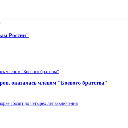
рам России"
ров, оказалась членом "Боевого братства"
рье грозит до четырех лет заключения