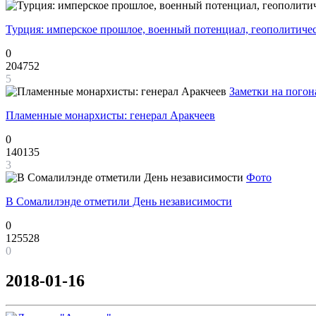
Турция: имперское прошлое, военный потенциал, геополитиче
0
204752
5
Заметки на погон
Пламенные монархисты: генерал Аракчеев
0
140135
3
Фото
В Сомалилэнде отметили День независимости
0
125528
0
2018-01-16