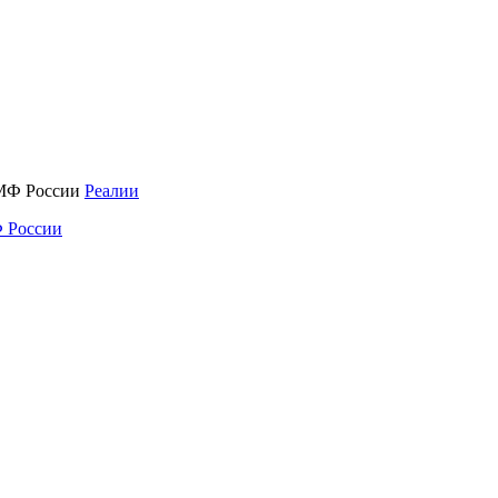
Реалии
 России