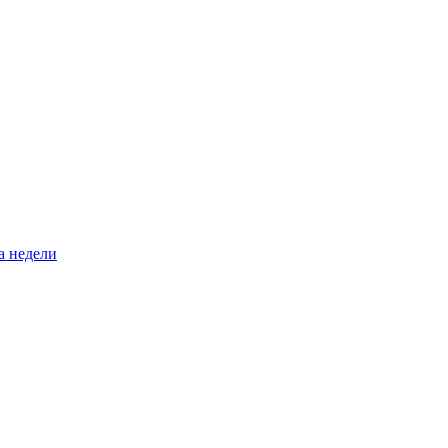
а недели