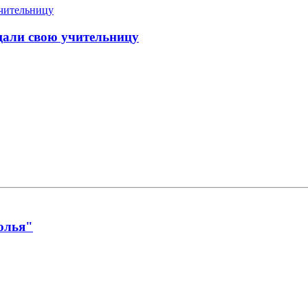
щали свою учительницу
олья"