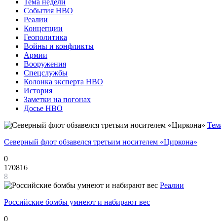
Тема недели
События НВО
Реалии
Концепции
Геополитика
Войны и конфликты
Армии
Вооружения
Спецслужбы
Колонка эксперта НВО
История
Заметки на погонах
Досье НВО
Тем
Северный флот обзавелся третьим носителем «Циркона»
0
170816
8
Реалии
Российские бомбы умнеют и набирают вес
0