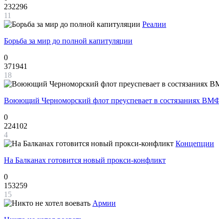
232296
11
Реалии
Борьба за мир до полной капитуляции
0
371941
18
Воюющий Черноморский флот преуспевает в состязаниях ВМФ
0
224102
4
Концепции
На Балканах готовится новый прокси-конфликт
0
153259
15
Армии