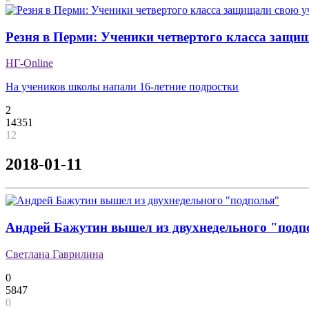
Резня в Перми: Ученики четвертого класса защи
НГ-Online
На учеников школы напали 16-летние подростки
2
14351
12
2018-01-11
Андрей Бажутин вышел из двухнедельного "подп
Светлана Гаврилина
0
5847
0