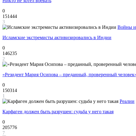
Никто не хотел воевать
0
151444
3
Войны и
Исламские экстремисты активизировались в Индии
0
146235
2
«Резидент Мария Осипова – преданный, проверенный человек
0
150314
1
Реалии
Карфаген должен быть разрушен: судьба у него такая
0
205776
7