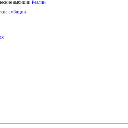
Реалии
ские амбиции
ах