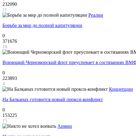
232090
11
Реалии
Борьба за мир до полной капитуляции
0
371676
18
Воюющий Черноморский флот преуспевает в состязаниях ВМФ
0
223893
4
Концепции
На Балканах готовится новый прокси-конфликт
0
153225
15
Армии