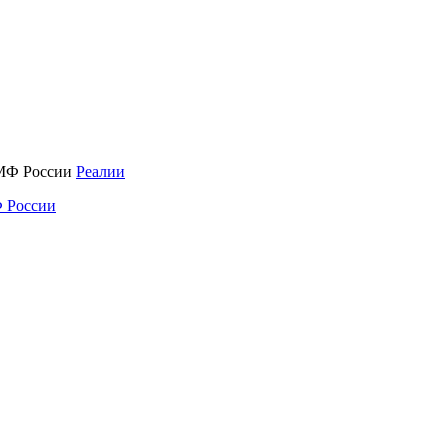
Реалии
 России