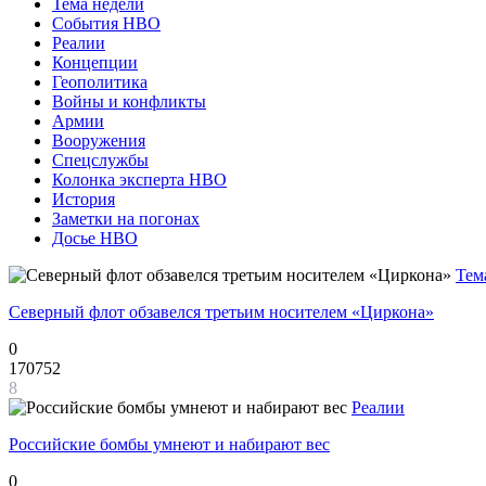
Тема недели
События НВО
Реалии
Концепции
Геополитика
Войны и конфликты
Армии
Вооружения
Спецслужбы
Колонка эксперта НВО
История
Заметки на погонах
Досье НВО
Тем
Северный флот обзавелся третьим носителем «Циркона»
0
170752
8
Реалии
Российские бомбы умнеют и набирают вес
0