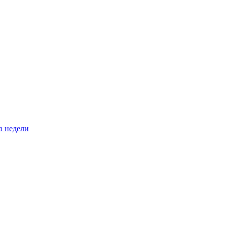
а недели