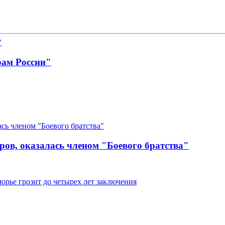
рам России"
ров, оказалась членом "Боевого братства"
рье грозит до четырех лет заключения