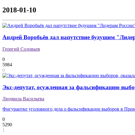
2018-01-10
Андрей Воробьёв дал напутствие будущим "Лиде
Георгий Соловьев
0
5984
0
Экс-депутат, осужденная за фальсификацию выбо
Людмила Васильева
Фигурантке уголовного дела о фальсификации выборов в Примо
0
5290
1