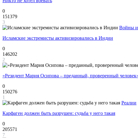
Никто не хотел воевать
0
151379
3
Войны и
Исламские экстремисты активизировались в Индии
0
146202
2
«Резидент Мария Осипова – преданный, проверенный человек
0
150276
1
Реалии
Карфаген должен быть разрушен: судьба у него такая
0
205571
7