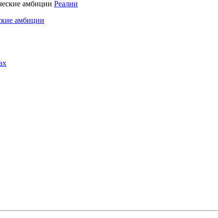
Реалии
ские амбиции
ах