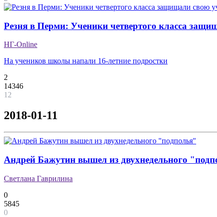
Резня в Перми: Ученики четвертого класса защи
НГ-Online
На учеников школы напали 16-летние подростки
2
14346
12
2018-01-11
Андрей Бажутин вышел из двухнедельного "подп
Светлана Гаврилина
0
5845
0