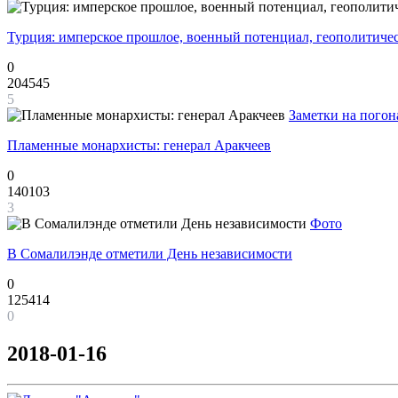
Турция: имперское прошлое, военный потенциал, геополитиче
0
204545
5
Заметки на погон
Пламенные монархисты: генерал Аракчеев
0
140103
3
Фото
В Сомалилэнде отметили День независимости
0
125414
0
2018-01-16