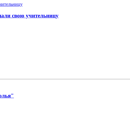
щали свою учительницу
олья"