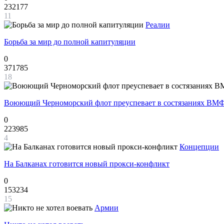
232177
11
Реалии
Борьба за мир до полной капитуляции
0
371785
18
Воюющий Черноморский флот преуспевает в состязаниях ВМФ
0
223985
4
Концепции
На Балканах готовится новый прокси-конфликт
0
153234
15
Армии