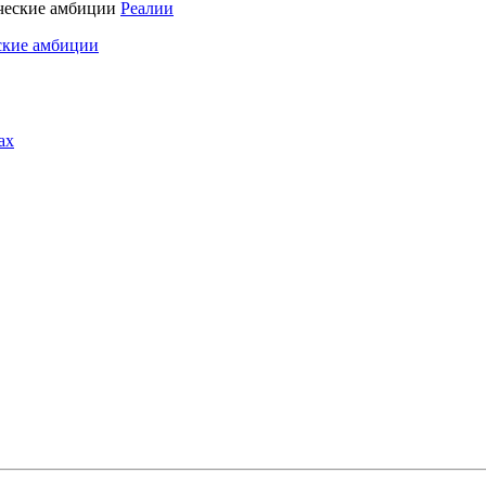
Реалии
ские амбиции
ах