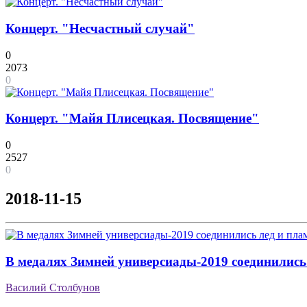
Концерт. "Несчастный случай"
0
2073
0
Концерт. "Майя Плисецкая. Посвящение"
0
2527
0
2018-11-15
В медалях Зимней универсиады-2019 соединились
Василий Столбунов