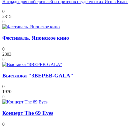
Награды для победителей и призеров студенческих Игр в Кра
0
2315
0
Фестиваль. Японское кино
0
2303
0
Выставка "ЗВЕРЕВ-GALA"
0
1970
0
Концерт The 69 Eyes
0