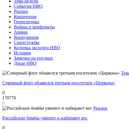
Тема недели
События НВО
Реалии
Концепции
Геополитика
Войны и конфликты
Армии
Вооружения
Спецслужбы
Колонка эксперта НВО
История
Заметки на погонах
Досье НВО
Тем
Северный флот обзавелся третьим носителем «Циркона»
0
170776
8
Реалии
Российские бомбы умнеют и набирают вес
0