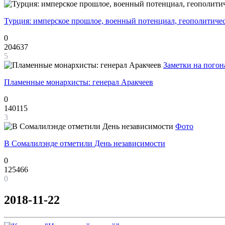
Турция: имперское прошлое, военный потенциал, геополитиче
0
204637
5
Заметки на погон
Пламенные монархисты: генерал Аракчеев
0
140115
3
Фото
В Сомалилэнде отметили День независимости
0
125466
0
2018-11-22