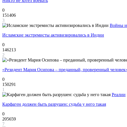
Никто не хотел воевать
0
151406
3
Войны и
Исламские экстремисты активизировались в Индии
0
146213
2
«Резидент Мария Осипова – преданный, проверенный человек
0
150291
1
Реалии
Карфаген должен быть разрушен: судьба у него такая
0
205659
7