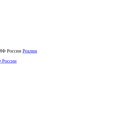
Реалии
 России