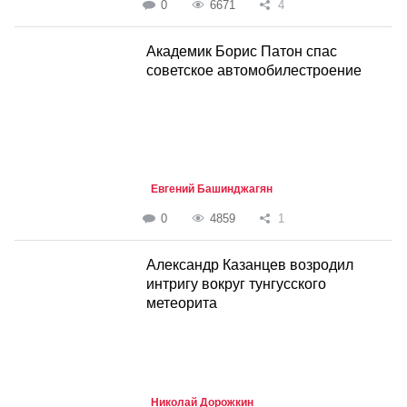
0
6671
4
Академик Борис Патон спас
советское автомобилестроение
Евгений Башинджагян
0
4859
1
Александр Казанцев возродил
интригу вокруг тунгусского
метеорита
Николай Дорожкин