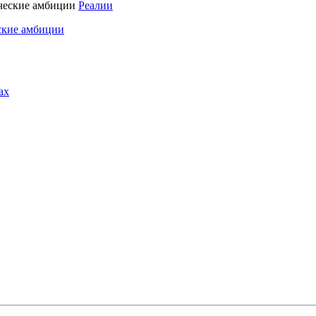
Реалии
ские амбиции
ах