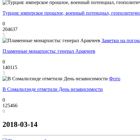
Турция: имперское прошлое, военный потенциал, геополитиче
0
204637
5
Заметки на погон
Пламенные монархисты: генерал Аракчеев
0
140115
3
Фото
В Сомалилэнде отметили День независимости
0
125466
0
2018-03-14