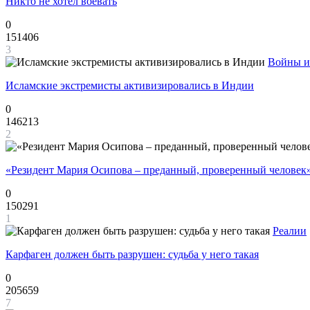
Никто не хотел воевать
0
151406
3
Войны и
Исламские экстремисты активизировались в Индии
0
146213
2
«Резидент Мария Осипова – преданный, проверенный человек
0
150291
1
Реалии
Карфаген должен быть разрушен: судьба у него такая
0
205659
7