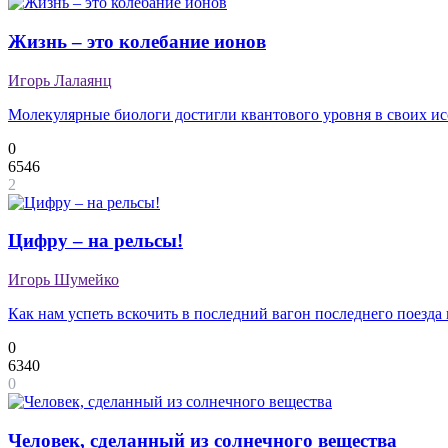
Жизнь – это колебание ионов
Игорь Лалаянц
Молекулярные биологи достигли квантового уровня в своих и
0
6546
2
Цифру – на рельсы!
Игорь Шумейко
Как нам успеть вскочить в последний вагон последнего поезда
0
6340
0
Человек, сделанный из солнечного вещества