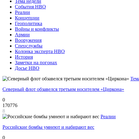
Тема недели
События НВО
Реалии
Концепции
Геополитика
Войны и конфликты
Армии
Вооружения
Спецслужбы
Колонка эксперта НВО
История
Заметки на погонах
Досье НВО
Тем
Северный флот обзавелся третьим носителем «Циркона»
0
170776
8
Реалии
Российские бомбы умнеют и набирают вес
0