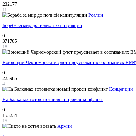
232177
11
Реалии
Борьба за мир до полной капитуляции
0
371785
18
Воюющий Черноморский флот преуспевает в состязаниях ВМФ
0
223985
4
Концепции
На Балканах готовится новый прокси-конфликт
0
153234
15
Армии