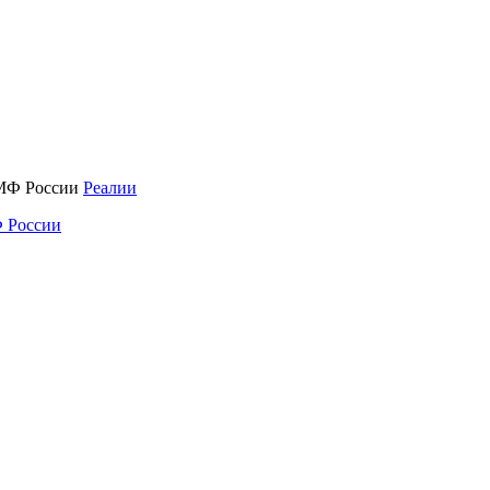
Реалии
 России