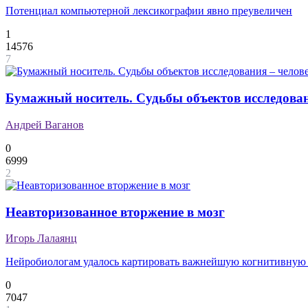
Потенциал компьютерной лексикографии явно преувеличен
1
14576
7
Бумажный носитель. Судьбы объектов исследования
Андрей Ваганов
0
6999
2
Неавторизованное вторжение в мозг
Игорь Лалаянц
Нейробиологам удалось картировать важнейшую когнитивную
0
7047