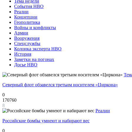
Тема недели
События НВО
Реалии
Концепции
Геополитика
Войны и конфликты
Армии
Вооружения
Спецслужбы
Колонка эксперта НВО
История
Заметки на погонах
Досье НВО
Тем
Северный флот обзавелся третьим носителем «Циркона»
0
170760
8
Реалии
Российские бомбы умнеют и набирают вес
0