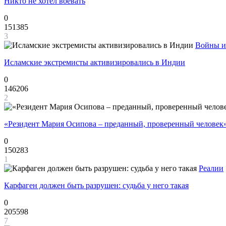
Никто не хотел воевать
0
151385
3
Войны и
Исламские экстремисты активизировались в Индии
0
146206
2
«Резидент Мария Осипова – преданный, проверенный человек
0
150283
1
Реалии
Карфаген должен быть разрушен: судьба у него такая
0
205598
7