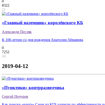
0
8322
21
«Главный наземщик» королёвского КБ
Александр Песляк
К 100-летию со дня рождения Анатолия Абрамова
0
7252
24
2019-04-12
«Пунктики» контрразведчика
Сергей Печуров
Как поиски «крота» Саши из КГБ ударили по эффективности р