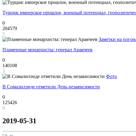
Турция: имперское прошлое, военный потенциал, геополитиче
0
204579
5
Заметки на погон
Пламенные монархисты: генерал Аракчеев
0
140108
3
Фото
В Сомалилэнде отметили День независимости
0
125426
0
2019-05-31