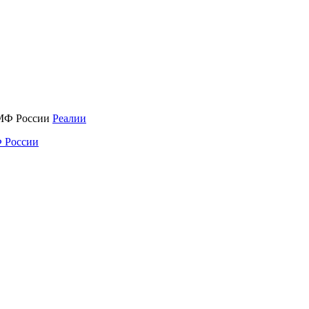
Реалии
 России