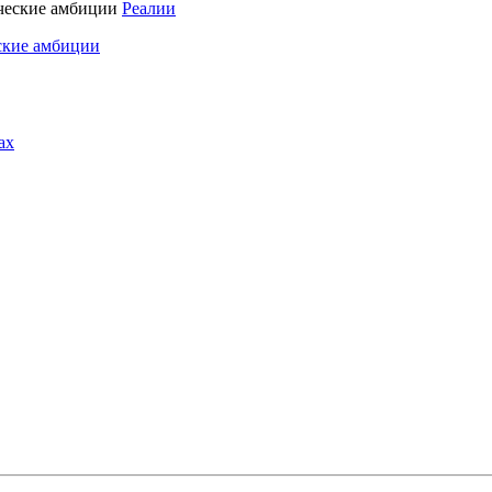
Реалии
ские амбиции
ах