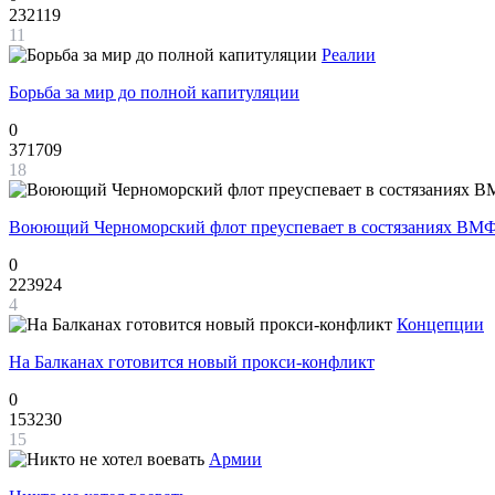
232119
11
Реалии
Борьба за мир до полной капитуляции
0
371709
18
Воюющий Черноморский флот преуспевает в состязаниях ВМФ
0
223924
4
Концепции
На Балканах готовится новый прокси-конфликт
0
153230
15
Армии