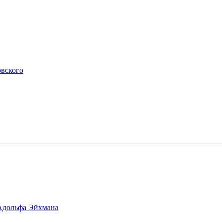
овского
 Адольфа Эйхмана