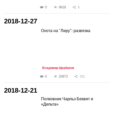
0
9918
6
2018-12-27
Охота на "Лиру": развязка
Владимир Щербаков
0
20873
281
2018-12-21
Полковник Чарльз Беквит и
«Дельта»