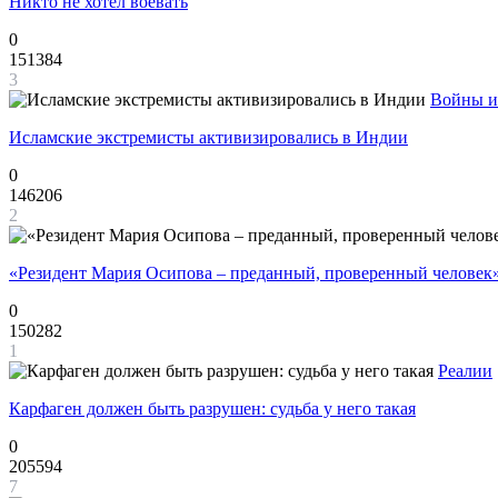
Никто не хотел воевать
0
151384
3
Войны и
Исламские экстремисты активизировались в Индии
0
146206
2
«Резидент Мария Осипова – преданный, проверенный человек
0
150282
1
Реалии
Карфаген должен быть разрушен: судьба у него такая
0
205594
7