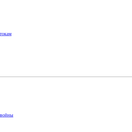
отокам
 войны