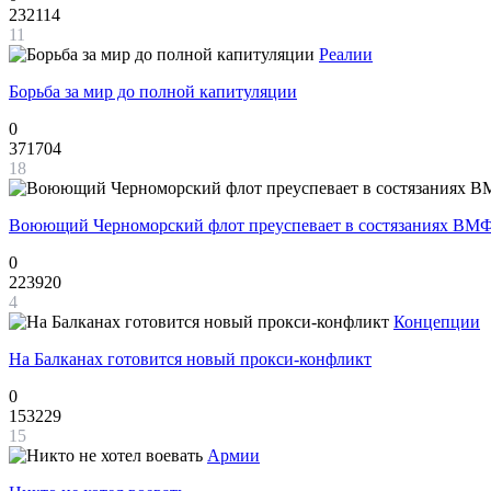
232114
11
Реалии
Борьба за мир до полной капитуляции
0
371704
18
Воюющий Черноморский флот преуспевает в состязаниях ВМФ
0
223920
4
Концепции
На Балканах готовится новый прокси-конфликт
0
153229
15
Армии