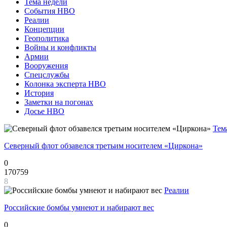
Тема недели
События НВО
Реалии
Концепции
Геополитика
Войны и конфликты
Армии
Вооружения
Спецслужбы
Колонка эксперта НВО
История
Заметки на погонах
Досье НВО
Тем
Северный флот обзавелся третьим носителем «Циркона»
0
170759
8
Реалии
Российские бомбы умнеют и набирают вес
0