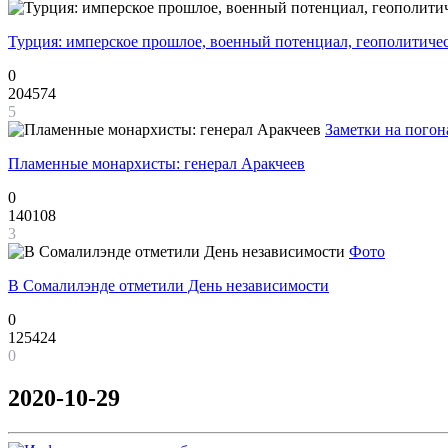
Турция: имперское прошлое, военный потенциал, геополитиче
0
204574
5
Заметки на погон
Пламенные монархисты: генерал Аракчеев
0
140108
3
Фото
В Сомалилэнде отметили День независимости
0
125424
0
2020-10-29