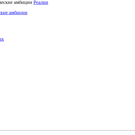
Реалии
ские амбиции
ах