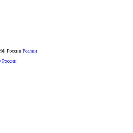
Реалии
 России