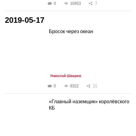
0
10453
7
2019-05-17
Бросок через океан
Николай Шварев
0
8322
21
«Главный наземщик» королёвского
КБ