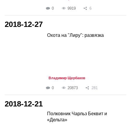
0
9919
6
2018-12-27
Охота на "Лиру": развязка
Владимир Щербаков
0
20873
281
2018-12-21
Полковник Чарльз Беквит и
«Дельта»