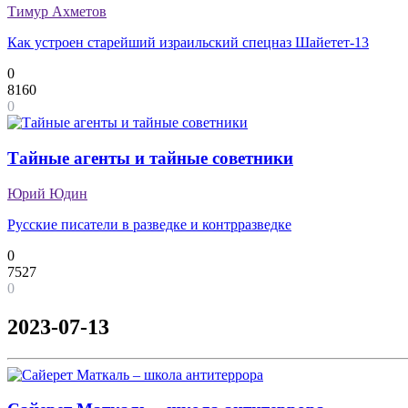
Тимур Ахметов
Как устроен старейший израильский спецназ Шайетет-13
0
8160
0
Тайные агенты и тайные советники
Юрий Юдин
Русские писатели в разведке и контрразведке
0
7527
0
2023-07-13