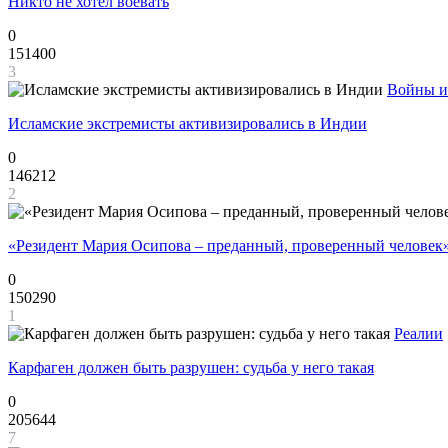
Никто не хотел воевать
0
151400
3
Войны и
Исламские экстремисты активизировались в Индии
0
146212
2
«Резидент Мария Осипова – преданный, проверенный человек
0
150290
1
Реалии
Карфаген должен быть разрушен: судьба у него такая
0
205644
7