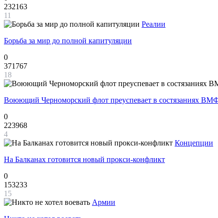
232163
11
Реалии
Борьба за мир до полной капитуляции
0
371767
18
Воюющий Черноморский флот преуспевает в состязаниях ВМФ
0
223968
4
Концепции
На Балканах готовится новый прокси-конфликт
0
153233
15
Армии