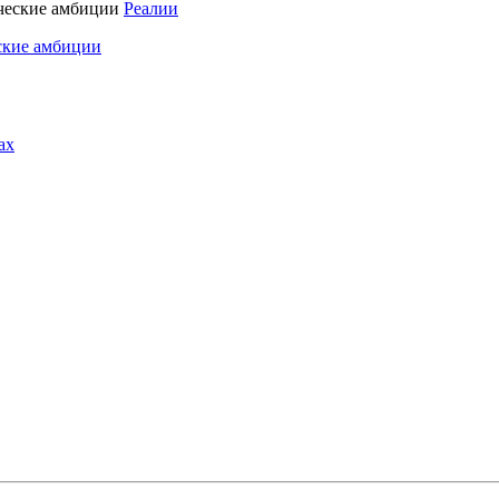
Реалии
ские амбиции
ах