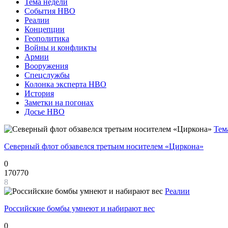
Тема недели
События НВО
Реалии
Концепции
Геополитика
Войны и конфликты
Армии
Вооружения
Спецслужбы
Колонка эксперта НВО
История
Заметки на погонах
Досье НВО
Тем
Северный флот обзавелся третьим носителем «Циркона»
0
170770
8
Реалии
Российские бомбы умнеют и набирают вес
0