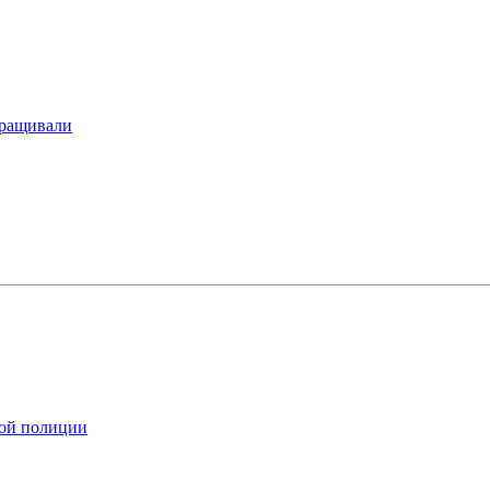
ыращивали
ной полиции