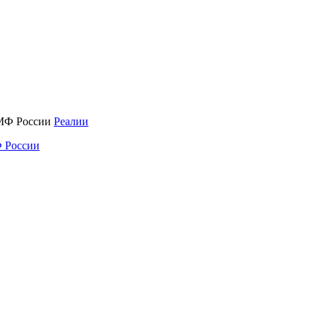
Реалии
 России