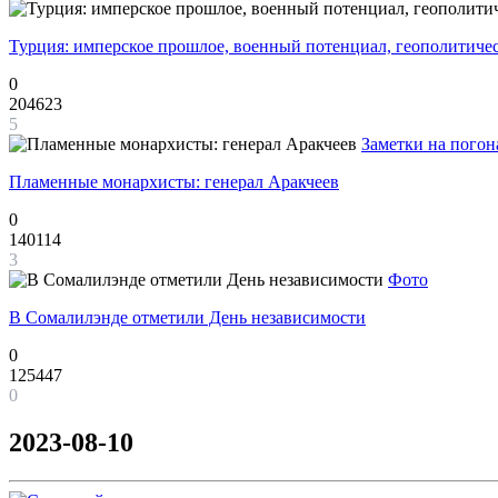
Турция: имперское прошлое, военный потенциал, геополитиче
0
204623
5
Заметки на погон
Пламенные монархисты: генерал Аракчеев
0
140114
3
Фото
В Сомалилэнде отметили День независимости
0
125447
0
2023-08-10