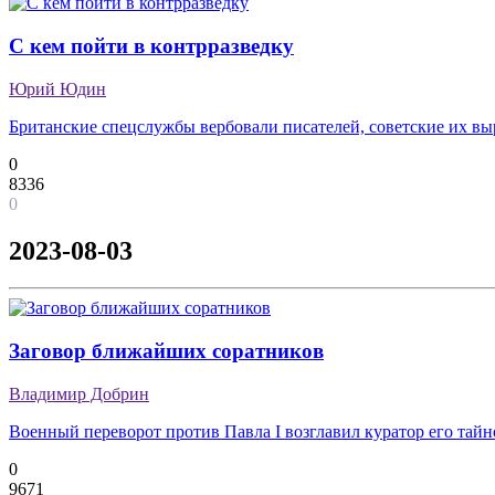
С кем пойти в контрразведку
Юрий Юдин
Британские спецслужбы вербовали писателей, советские их в
0
8336
0
2023-08-03
Заговор ближайших соратников
Владимир Добрин
Военный переворот против Павла I возглавил куратор его тай
0
9671