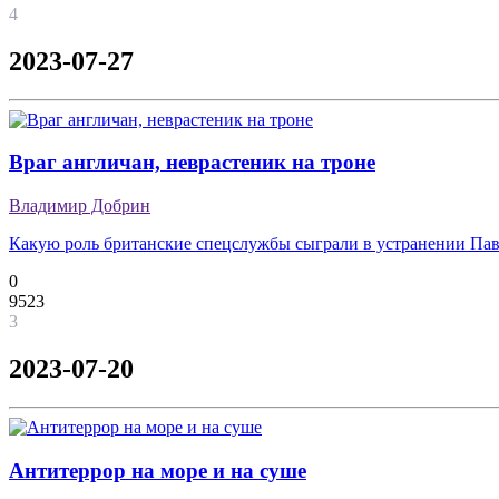
4
2023-07-27
Враг англичан, неврастеник на троне
Владимир Добрин
Какую роль британские спецслужбы сыграли в устранении Пав
0
9523
3
2023-07-20
Антитеррор на море и на суше