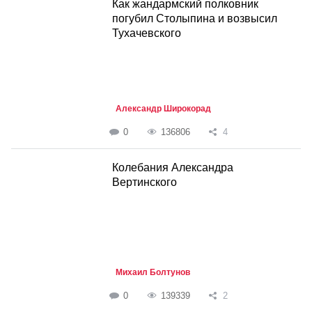
Как жандармский полковник
погубил Столыпина и возвысил
Тухачевского
Александр Широкорад
0
136806
4
Колебания Александра
Вертинского
Михаил Болтунов
0
139339
2