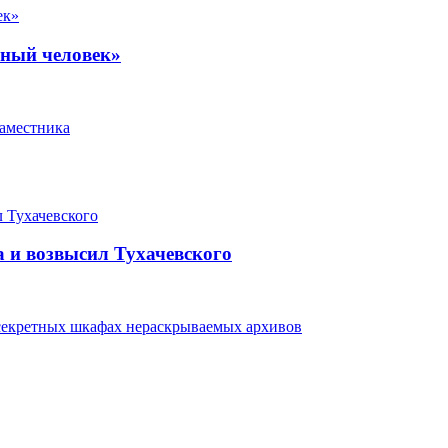
нный человек»
наместника
 и возвысил Тухачевского
 секретных шкафах нераскрываемых архивов