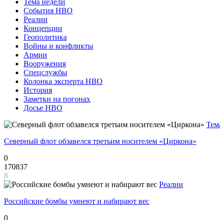
Тема недели
События НВО
Реалии
Концепции
Геополитика
Войны и конфликты
Армии
Вооружения
Спецслужбы
Колонка эксперта НВО
История
Заметки на погонах
Досье НВО
Тем
Северный флот обзавелся третьим носителем «Циркона»
0
170837
8
Реалии
Российские бомбы умнеют и набирают вес
0