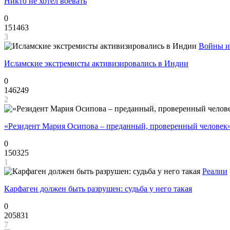
Никто не хотел воевать
0
151463
3
Войны и
Исламские экстремисты активизировались в Индии
0
146249
2
«Резидент Мария Осипова – преданный, проверенный человек
0
150325
1
Реалии
Карфаген должен быть разрушен: судьба у него такая
0
205831
7