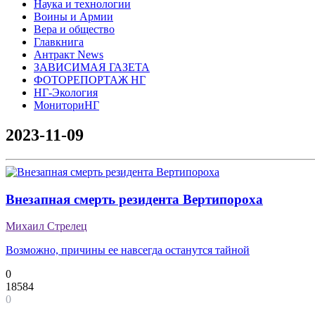
Наука и технологии
Воины и Армии
Вера и общество
Главкнига
Антракт News
ЗАВИСИМАЯ ГАЗЕТА
ФОТОРЕПОРТАЖ НГ
НГ-Экология
МониториНГ
2023-11-09
Внезапная смерть резидента Вертипороха
Михаил Стрелец
Возможно, причины ее навсегда останутся тайной
0
18584
0