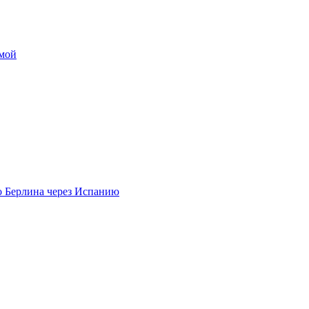
омой
о Берлина через Испанию