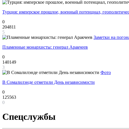
Турция: имперское прошлое, военный потенциал, геополитиче
0
204811
5
Заметки на погон
Пламенные монархисты: генерал Аракчеев
0
140149
3
Фото
В Сомалилэнде отметили День независимости
0
125563
0
Спецслужбы