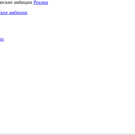
Реалии
ские амбиции
ах