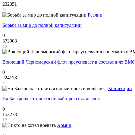
232351
11
Реалии
Борьба за мир до полной капитуляции
0
372008
18
Воюющий Черноморский флот преуспевает в состязаниях ВМФ
0
224158
4
Концепции
На Балканах готовится новый прокси-конфликт
0
153273
15
Армии