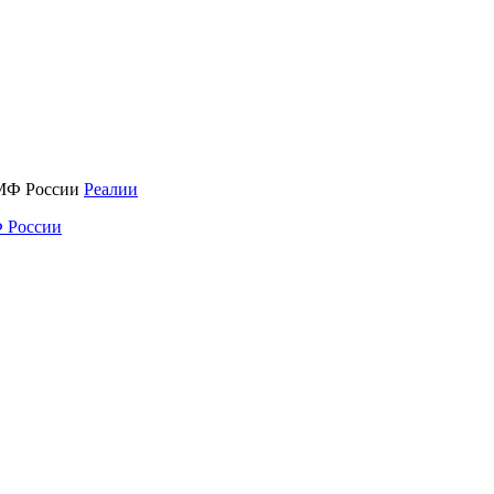
Реалии
 России