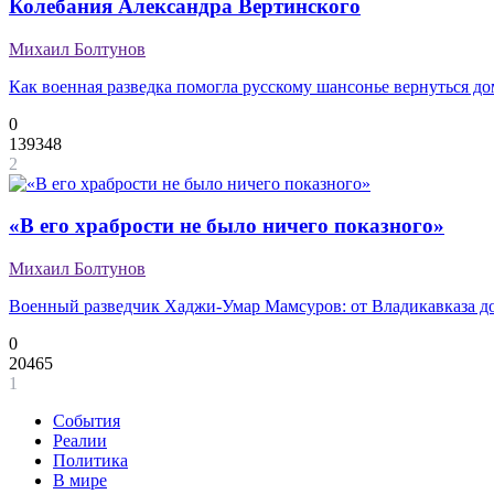
Колебания Александра Вертинского
Михаил Болтунов
Как военная разведка помогла русскому шансонье вернуться д
0
139348
2
«В его храбрости не было ничего показного»
Михаил Болтунов
Военный разведчик Хаджи-Умар Мамсуров: от Владикавказа д
0
20465
1
События
Реалии
Политика
В мире