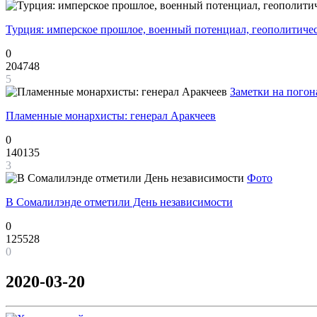
Турция: имперское прошлое, военный потенциал, геополитиче
0
204748
5
Заметки на погон
Пламенные монархисты: генерал Аракчеев
0
140135
3
Фото
В Сомалилэнде отметили День независимости
0
125528
0
2020-03-20