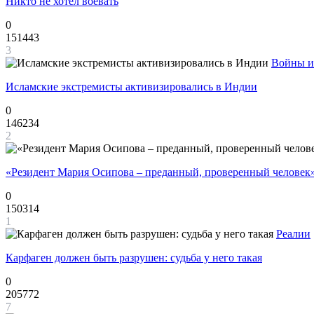
Никто не хотел воевать
0
151443
3
Войны и
Исламские экстремисты активизировались в Индии
0
146234
2
«Резидент Мария Осипова – преданный, проверенный человек
0
150314
1
Реалии
Карфаген должен быть разрушен: судьба у него такая
0
205772
7