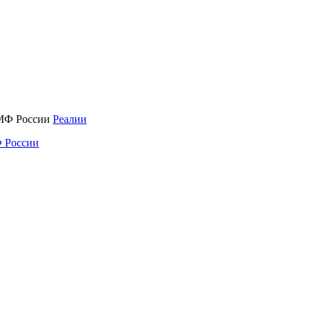
Реалии
 России