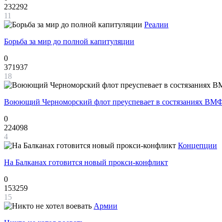
232292
11
Реалии
Борьба за мир до полной капитуляции
0
371937
18
Воюющий Черноморский флот преуспевает в состязаниях ВМФ
0
224098
4
Концепции
На Балканах готовится новый прокси-конфликт
0
153259
15
Армии