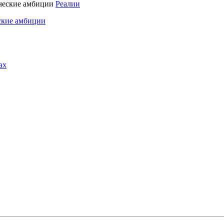
Реалии
ские амбиции
ах