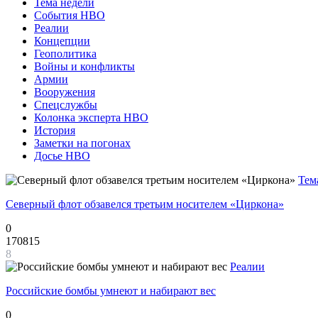
Тема недели
События НВО
Реалии
Концепции
Геополитика
Войны и конфликты
Армии
Вооружения
Спецслужбы
Колонка эксперта НВО
История
Заметки на погонах
Досье НВО
Тем
Северный флот обзавелся третьим носителем «Циркона»
0
170815
8
Реалии
Российские бомбы умнеют и набирают вес
0