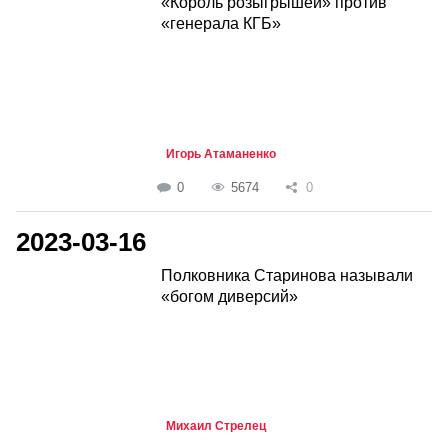
«Король розыгрышей» против
«генерала КГБ»
Игорь Атаманенко
0
5674
0
2023-03-16
Полковника Старинова называли
«богом диверсий»
Михаил Стрелец