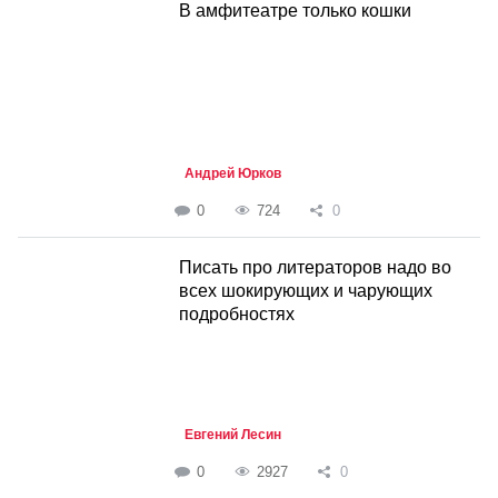
В амфитеатре только кошки
Андрей Юрков
0
724
0
Писать про литераторов надо во
всех шокирующих и чарующих
подробностях
Евгений Лесин
0
2927
0