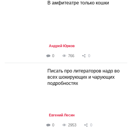
В амфитеатре только кошки
Андрей Юрков
0
766
0
Писать про литераторов надо во
всех шокирующих и чарующих
подробностях
Евгений Лесин
0
2953
0