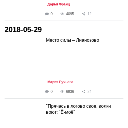
Дарья Франц
0
4095
12
2018-05-29
Место силы – Лианозово
Мария Ручьева
0
6936
24
"Прячась в логово свое, волки
воют: "Ё-моё"