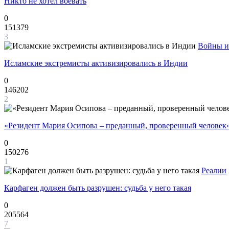
Никто не хотел воевать
0
151379
3
Войны и
Исламские экстремисты активизировались в Индии
0
146202
2
«Резидент Мария Осипова – преданный, проверенный человек
0
150276
1
Реалии
Карфаген должен быть разрушен: судьба у него такая
0
205564
7