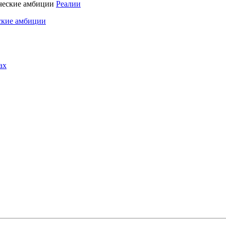
Реалии
ские амбиции
ах