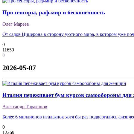
Про сенсоры, раф-мир и бесконечность
Олег Мареев
От садов Цицерона в сторону уютного мира, в котором уже по
0
11659
0
2026-05-07
Италия переживает бум курсов самообороны для
Александр Тараканов
Более 6 миллионов итальянок хотя бы раз подвергались физич
0
12269