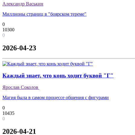
Александр Васькин
Миллионы страниц в "боярском тереме"
0
10300
0
2026-04-23
Каждый знает, что конь ходит буквой "Г"
Ярослав Соколов
Магия была в самом процессе общения с фигурами
0
10435
0
2026-04-21