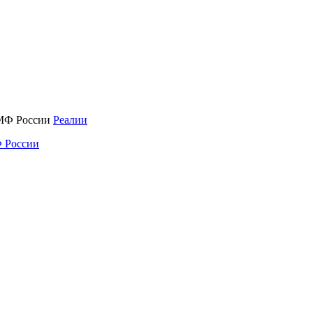
Реалии
 России