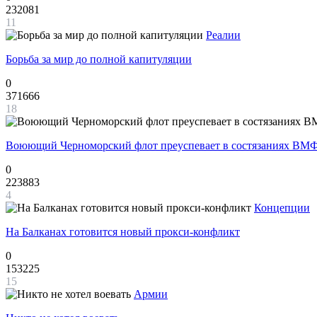
232081
11
Реалии
Борьба за мир до полной капитуляции
0
371666
18
Воюющий Черноморский флот преуспевает в состязаниях ВМФ
0
223883
4
Концепции
На Балканах готовится новый прокси-конфликт
0
153225
15
Армии