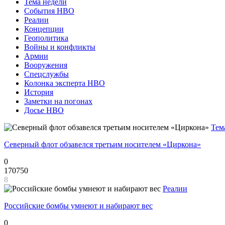
Тема недели
События НВО
Реалии
Концепции
Геополитика
Войны и конфликты
Армии
Вооружения
Спецслужбы
Колонка эксперта НВО
История
Заметки на погонах
Досье НВО
Тем
Северный флот обзавелся третьим носителем «Циркона»
0
170750
8
Реалии
Российские бомбы умнеют и набирают вес
0