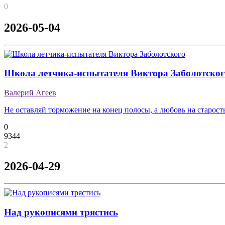
0
2026-05-04
Школа летчика-испытателя Виктора Заболотског
Валерий Агеев
Не оставляй торможение на конец полосы, а любовь на старост
0
9344
2
2026-04-29
Над рукописями трястись