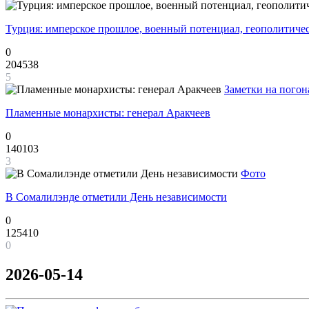
Турция: имперское прошлое, военный потенциал, геополитиче
0
204538
5
Заметки на погон
Пламенные монархисты: генерал Аракчеев
0
140103
3
Фото
В Сомалилэнде отметили День независимости
0
125410
0
2026-05-14