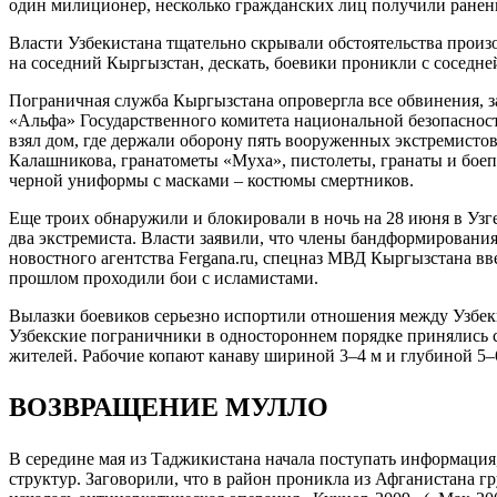
один милиционер, несколько гражданских лиц получили ранен
Власти Узбекистана тщательно скрывали обстоятельства прои
на соседний Кыргызстан, дескать, боевики проникли с соседне
Пограничная служба Кыргызстана опровергла все обвинения, з
«Альфа» Государственного комитета национальной безопаснос
взял дом, где держали оборону пять вооруженных экстремистов
Калашникова, гранатометы «Муха», пистолеты, гранаты и бое
черной униформы с масками – костюмы смертников.
Еще троих обнаружили и блокировали в ночь на 28 июня в Узг
два экстремиста. Власти заявили, что члены бандформирован
новостного агентства Fergana.ru, спецназ МВД Кыргызстана вв
прошлом проходили бои с исламистами.
Вылазки боевиков серьезно испортили отношения между Узбек
Узбекские пограничники в одностороннем порядке принялись со
жителей. Рабочие копают канаву шириной 3–4 м и глубиной 5–6
ВОЗВРАЩЕНИЕ МУЛЛО
В середине мая из Таджикистана начала поступать информаци
структур. Заговорили, что в район проникла из Афганистана 