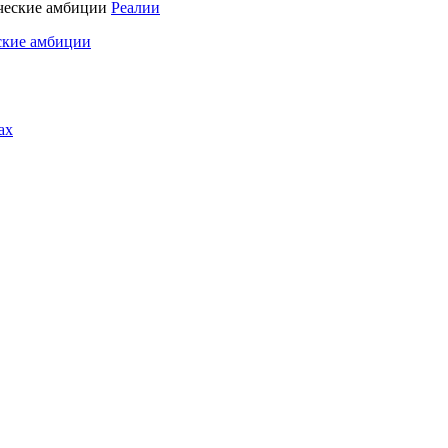
Реалии
ские амбиции
ах