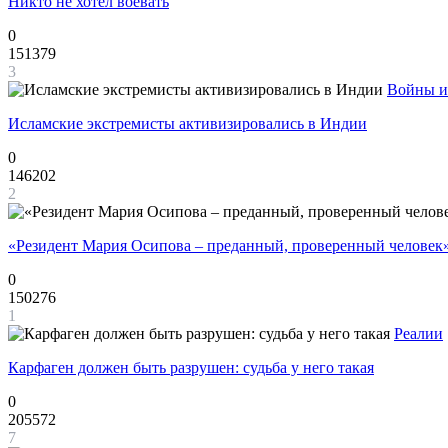
Никто не хотел воевать
0
151379
3
Войны и
Исламские экстремисты активизировались в Индии
0
146202
2
«Резидент Мария Осипова – преданный, проверенный человек
0
150276
1
Реалии
Карфаген должен быть разрушен: судьба у него такая
0
205572
7