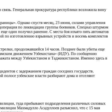
связь. Генеральная прокуратура республики возложила вину
границы». Однако спустя месяц, 23 июня, силами управления
ецоперация по ликвидации группы боевиков. Спецназ штурмом
еще один получил ранение. С места боя изъято пять автоматов
ий по изготовлению взрывных устройств и восемь комплектов
стрелки, продолжавшейся 14 часов. Позднее были убиты еще
сламским движением Узбекистана» (ИДУ). По сообщению
 зажата между Узбекистаном и Таджикистаном. Именно здесь в
дентов с задержанием граждан соседних государств.
й полосе узбекские власти разбирают дома и отселяют
 милиции, туда прибывают подразделения различных силовых
 милиции Махмадулло Асадуллоев разъяснил, что с 15 мая