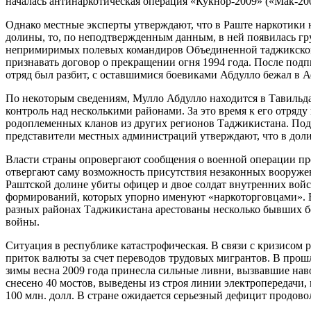
началась антинаркотическая операция «Кукнор-2009» («Мак-2009
Однако местные эксперты утверждают, что в Раште наркотики н
долины, то, по неподтвержденным данным, в ней появилась гр
непримиримых полевых командиров Объединенной таджикской о
признавать договор о прекращении огня 1994 года. После подп
отряд был разбит, с оставшимися боевиками Абдулло бежал в Аф
По некоторым сведениям, Мулло Абдулло находится в Тавильда
контроль над несколькими районами. За это время к его отряд
родоплеменных кланов из других регионов Таджикистана. Под
представители местных администраций утверждают, что в доли
Власти страны опровергают сообщения о военной операции прот
отвергают саму возможность присутствия незаконных вооруже
Раштской долине убиты офицер и двое солдат внутренних войс
формирований, которых упорно именуют «наркоторговцами». В
разных районах Таджикистана арестованы несколько бывших б
войны.
Ситуация в республике катастрофическая. В связи с кризисом
приток валюты за счет переводов трудовых мигрантов. В прошл
зимы весна 2009 года принесла сильные ливни, вызвавшие наво
снесено 40 мостов, выведены из строя линии электропередачи
100 млн. долл. В стране ожидается серьезный дефицит продово