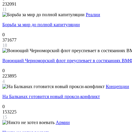
232091
11
Реалии
Борьба за мир до полной капитуляции
0
371677
18
Воюющий Черноморский флот преуспевает в состязаниях ВМФ
0
223895
4
Концепции
На Балканах готовится новый прокси-конфликт
0
153225
15
Армии