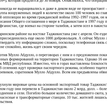
»), которая продлится до 30 ноября. Объяснялось, что операция
икогда не выращивались и даже в диком виде не произрастают –
уппа вооруженных людей в количестве около 100 человек во гла
ппозиции во время гражданской войны 1992–1997 годов, он ко
исания Общего соглашения о мире в Таджикистане в 1997 году п
ганистан, где воевал на стороне талибов, а затем осел в пакист
ринском районе на востоке Таджикистана уже с апреля. Он езди
у присоединились еще около 1000 добровольцев. А сейчас Мулло
твердить эту информацию сложно, поскольку телефонная связь 
не спокойно, жизнь идет своим чередом.
ив Мулло Абдулло, о переговорах с ним и о предложении покину
нных формирований на территории Таджикистана. Однако 16 ию
к МВД республики. Известно, что в горах выставлены блокпост
 селениях идут проверки паспортного режима, особенно тщател
оевиков, соратников Мулло Абдулло. Всем им предъявлены обви
 рухнули мировые цены на основной экспортный товар Таджикист
ом году они перевели в Таджикистан около 2 млрд. долл. – бол
днения и сели. Погибло большое количество домашнего скота, ун
, насосные и трансформаторные станции. 10 тыс. жителей лишис
льствия.