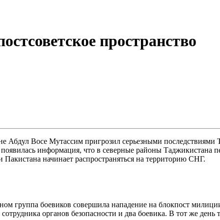
остсоветское пространство
не Абдул Восе Мутассим пригрозил серьезными последствиями 
появилась информация, что в северные районы Таджикистана п
 и Пакистана начинает распространяться на территорию СНГ.
таном группа боевиков совершила нападение на блокпост милиц
сотрудника органов безопасности и два боевика. В тот же день