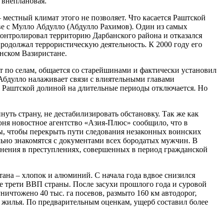
 внеплановая.
 местный климат этого не позволяет. Что касается Раштской
ве с Мулло Абдулло (Абдулло Рахимов). Один из самых
нтролировал территорию Дарбанского района и отказался
родолжал террористическую деятельность. К 2000 году его
анском Вазиристане.
т по селам, общается со старейшинами и фактически установил
 Абдулло налаживает связи с влиятельными главами
с Раштской долиной на длительные периоды отключается. Но
ть страну, не дестабилизировать обстановку. Так же как
ня новостное агентство «Азия-Плюс» сообщило, что в
ы, чтобы перекрыть пути следования незаконных воинских
ьно знакомятся с документами всех бородатых мужчин. В
нения в преступлениях, совершенных в период гражданской
ана – хлопок и алюминий. С начала года вдвое снизился
ее трети ВВП страны. После засухи прошлого года и суровой
ичтожено 40 тыс. га посевов, размыто 160 км автодорог,
ь жилья. По предварительным оценкам, ущерб составил более