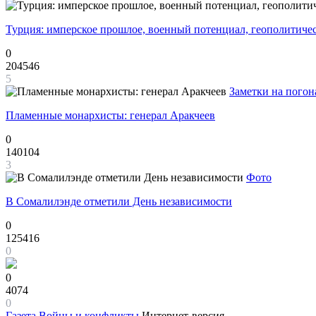
Турция: имперское прошлое, военный потенциал, геополитиче
0
204546
5
Заметки на погон
Пламенные монархисты: генерал Аракчеев
0
140104
3
Фото
В Сомалилэнде отметили День независимости
0
125416
0
0
4074
0
Газета
Войны и конфликты
Интернет-версия