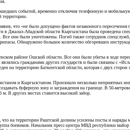
ия.
зошедших событий, временно отключив телефонную и мобильную 
й территории.
аявив, что «не было допущено фактов незаконного пересечения 
ти в Джалал-Абадской области Кыргызстана была проведена сп
. Все они были уничтожены. Погиб также сотрудник спецслужб, 
припасы. Обнаружено большое количество обгоревших инструкц
енском районе Ошской области. Все они были убиты в ходе пере
ия являлись гражданами других государств и были связаны с «И
еден на территорию Баткентской области, которая с двух сторон
истаном и Кыргызстаном. Произошло несколько неприятных инци
здавать буферную зону и заграждения на границе. В 50-метрово
 м. В других местах ставится высокий забор.
я, что на территории Раштской долины усилены посты и наряды
группа боевиков. Начальник пресс-центра МВД республики майор