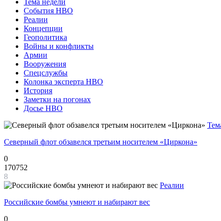
Тема недели
События НВО
Реалии
Концепции
Геополитика
Войны и конфликты
Армии
Вооружения
Спецслужбы
Колонка эксперта НВО
История
Заметки на погонах
Досье НВО
Тем
Северный флот обзавелся третьим носителем «Циркона»
0
170752
8
Реалии
Российские бомбы умнеют и набирают вес
0