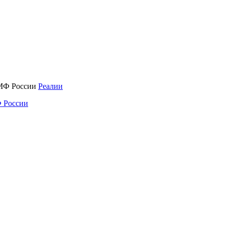
Реалии
 России